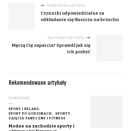
POPRZEDNI ARTYKUŁ
Czynniki odpowiedzialne za
odkładanie się tłuszczu na brzuchu
NASTĘPNY ARTYKUŁ
Męczą Cię zaparcia? Sprawdź jak się
ich pozbyć
Rekomendowane artykuły
12 LIPCA 2014
SPORT I RELAKS
SPORT PO GODZINACH
SPORTY
ZAJĘCIA TANECZNE I FITNESS
Modne na zachodzie sporty i