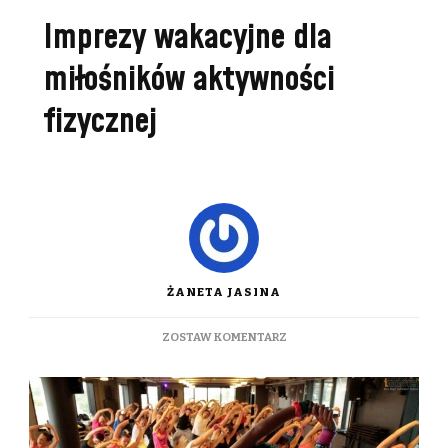
Imprezy wakacyjne dla
miłośników aktywności
fizycznej
ŻANETA JASINA
DO
ZOSTAW KOMENTARZ
IMPREZY
WAKACYJNE
DLA
MIŁOŚNIKÓW
AKTYWNOŚCI