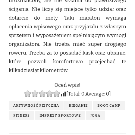
urozmaicony, ale nie skłania do prawdziwego
ścigania. Nie liczy się miejsce tylko udział oraz
dotarcie do mety. Taki maraton wymaga
opłacenia wpisowego oraz przyjazdu z własnym
sprzętem i wyposażeniem spełniającym wymogi
organizatora. Nie trzeba mieć super drogiego
roweru. Trzeba za to posiadać kask oraz ubranie,
które pozwoli komfortowo przejechać te
kilkadziesiąt kilometrów.
Oceń wpis!
[Total:
0
Average:
0
]
AKTYWNOŚĆ FIZYCZNA
BIEGANIE
BOOT CAMP
FITNESS
IMPREZY SPORTOWE
JOGA