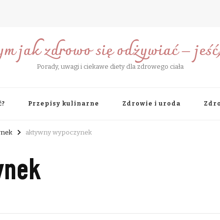
ym jak zdrowo się odżywiać – jeść, 
Porady, uwagi i ciekawe diety dla zdrowego ciała
ć?
Przepisy kulinarne
Zdrowie i uroda
Zdro
ynek
aktywny wypoczynek
ynek