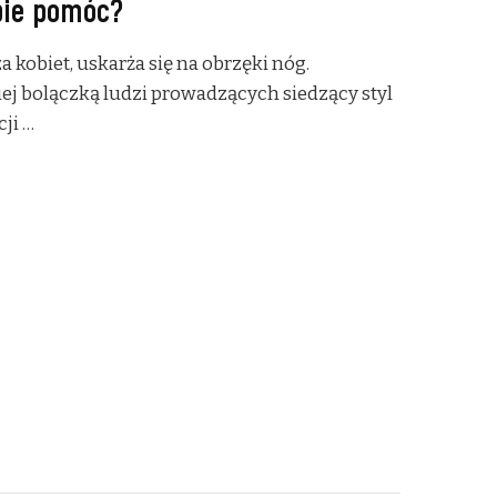
bie pomóc?
a kobiet, uskarża się na obrzęki nóg.
iej bolączką ludzi prowadzących siedzący styl
ji …