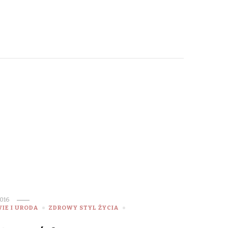
016
IE I URODA
ZDROWY STYL ŻYCIA