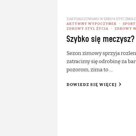
ZAKTUALIZOWANO W DNIU
4 STYCZNIA 2
AKTYWNY WYPOCZYNEK
SPORT
ZDROWY STYL ŻYCIA
ZDROWY 
Szybko się meczysz?
Sezon zimowy sprzyja rozleniw
zatracimy się odrobinę za ba
pozorom, zima to …
DOWIEDZ SIĘ WIĘCEJ