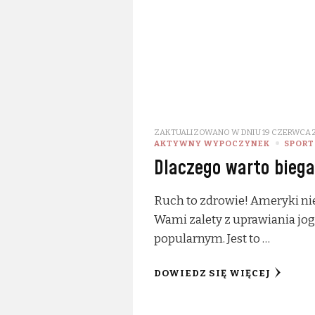
ZAKTUALIZOWANO W DNIU
19 CZERWCA 
AKTYWNY WYPOCZYNEK
SPORT
Dlaczego warto bieg
Ruch to zdrowie! Ameryki ni
Wami zalety z uprawiania jog
popularnym. Jest to …
DOWIEDZ SIĘ WIĘCEJ