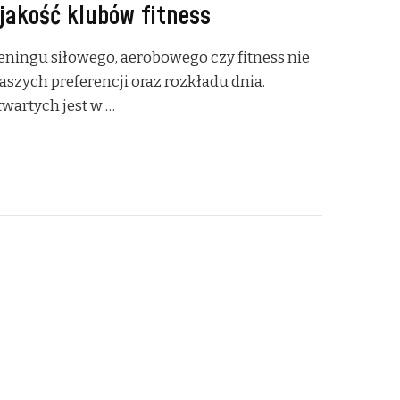
jakość klubów fitness
eningu siłowego, aerobowego czy fitness nie
naszych preferencji oraz rozkładu dnia.
twartych jest w …