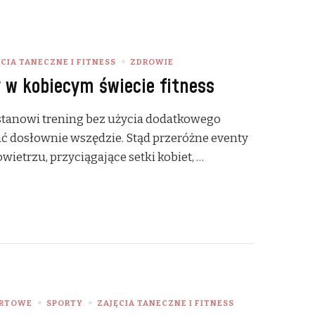
CIA TANECZNE I FITNESS
ZDROWIE
 w kobiecym świecie fitness
 stanowi trening bez użycia dodatkowego
ć dosłownie wszędzie. Stąd przeróżne eventy
etrzu, przyciągające setki kobiet, …
ORTOWE
SPORTY
ZAJĘCIA TANECZNE I FITNESS