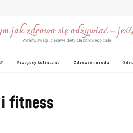
ym jak zdrowo się odżywiać – jeść, 
Porady, uwagi i ciekawe diety dla zdrowego ciała
ć?
Przepisy kulinarne
Zdrowie i uroda
Zdro
i fitness