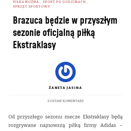
PIŁKA NOŻNA
SPORT PO GODZINACH
SPRZĘT SPORTOWY
Brazuca będzie w przyszłym
sezonie oficjalną piłką
Ekstraklasy
ŻANETA JASINA
DO
ZOSTAW KOMENTARZ
BRAZUCA
BĘDZIE
Od przyszłego sezonu mecze Ekstraklasy będą
W
PRZYSZŁYM
rozgrywane najnowszą piłką firmy Adidas –
SEZONIE