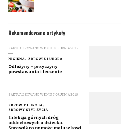
Rekomendowane artykuły
ZAKTUALIZOWANO W DNIU
8 GRUDNIA 2015
HIGIENA
ZDROWIE I URODA
Odleżyny – przyczyny
powstawania i leczenie
ZAKTUALIZOWANO W DNIU
7 GRUDNIA 2016
ZDROWIE I URODA
ZDROWY STYL ŻYCIA
Infekcja górnych dróg
oddechowych u dziecka.
Sprawdź co pomoże maluszkowi