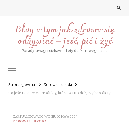
Blog o tym jak zdrowo się
odżywiać – jeść, pić i żyć
Porady, uwagi i ciekawe diety dla zdrowego ciała
Strona główna
Zdrowie i uroda
Co jeść na diecie? Produkty, które warto dołączyć do diety
ZAKTUALIZOWANO W DNIU
10 MAJA 2024
ZDROWIE I URODA