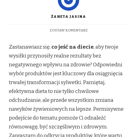
ŻANETA JASINA
DO
ZOSTAW KOMENTARZ
CO
JEŚĆ
Zastanawiasz się,
co jeść na diecie
, aby twoje
NA
DIECIE?
wysiłki przynosiły realne rezultaty bez
PRODUKTY,
negatywnego wpływu na zdrowie? Odpowiedni
KTÓRE
WARTO
wybór produktów jest kluczowy dla osiągnięcia
DOŁĄCZYĆ
trwałej transformacji sylwetki. Pamiętaj,
DO
DIETY
efektywna dieta to nie tylko chwilowe
odchudzanie, ale przede wszystkim zmiana
nawyków żywieniowych na lepsze. Permisywne
podejście do tematu pomoże Ci odnaleźć
równowagę, być szczęśliwym i zdrowym.
Zapraszam do odkrycia produktów, które warto