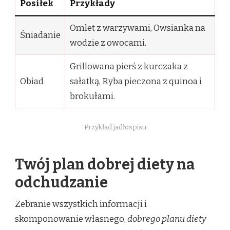
Posiłek
Przykłady
Omlet z warzywami, Owsianka na
Śniadanie
wodzie z owocami.
Grillowana pierś z kurczaka z
Obiad
sałatką, Ryba pieczona z quinoa i
brokułami.
Przykład jadłospisu
Twój plan dobrej diety na
odchudzanie
Zebranie wszystkich informacji i
skomponowanie własnego,
dobrego planu diety