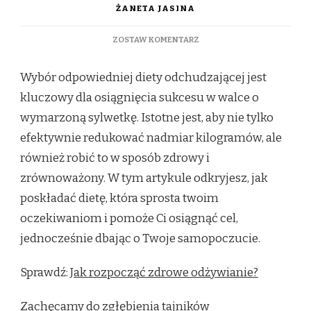
ŻANETA JASINA
DO
ZOSTAW KOMENTARZ
JAK
SKOMPONOWAĆ
Wybór odpowiedniej diety odchudzającej jest
ZDROWĄ
DIETĘ
kluczowy dla osiągnięcia sukcesu w walce o
ODCHUDZAJĄCĄ?
wymarzoną sylwetkę. Istotne jest, aby nie tylko
efektywnie redukować nadmiar kilogramów, ale
również robić to w sposób zdrowy i
zrównoważony. W tym artykule odkryjesz, jak
poskładać dietę, która sprosta twoim
oczekiwaniom i pomoże Ci osiągnąć cel,
jednocześnie dbając o Twoje samopoczucie.
Sprawdź:
Jak rozpocząć zdrowe odżywianie?
Zachęcamy do zgłębienia tajników