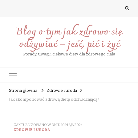
Blog o tym jak zdrowo się
odżywiać – jeść, pić i żyć
Porady, uwagi i ciekawe diety dla zdrowego ciała
Strona główna
Zdrowie i uroda
Jak skomponować zdrową dietę odchudzającą?
ZAKTUALIZOWANO W DNIU
10 MAJA 2024
ZDROWIE I URODA