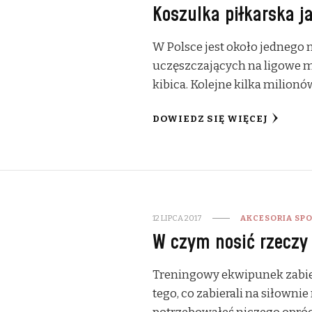
Koszulka piłkarska j
W Polsce jest około jednego 
uczęszczających na ligowe me
kibica. Kolejne kilka milionó
DOWIEDZ SIĘ WIĘCEJ
12 LIPCA 2017
AKCESORIA SP
W czym nosić rzeczy 
Treningowy ekwipunek zabie
tego, co zabierali na siłownie