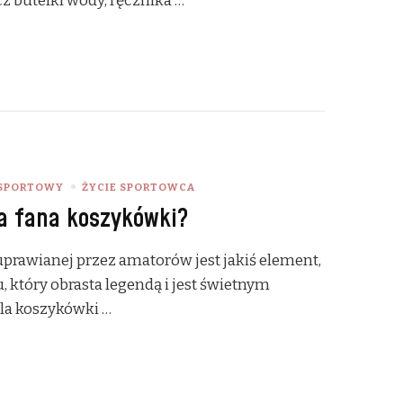
z butelki wody, ręcznika …
 SPORTOWY
ŻYCIE SPORTOWCA
la fana koszykówki?
uprawianej przez amatorów jest jakiś element,
u, który obrasta legendą i jest świetnym
a koszykówki …