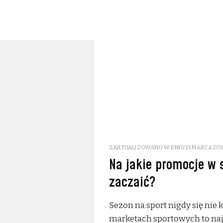
ZAKTUALIZOWANO W DNIU
21 MARCA 201
Na jakie promocje w 
zaczaić?
Sezon na sport nigdy się nie 
marketach sportowych to najc