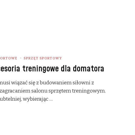
PORTOWE
SPRZĘT SPORTOWY
kcesoria treningowe dla domatora
musi wiązać się z budowaniem siłowni z
 zagracaniem salonu sprzętem treningowym.
btelniej, wybierając …