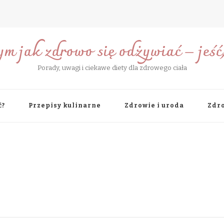
ym jak zdrowo się odżywiać – jeść, 
Porady, uwagi i ciekawe diety dla zdrowego ciała
ć?
Przepisy kulinarne
Zdrowie i uroda
Zdro