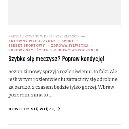
ZAKTUALIZOWANO W DNIU
4 STYCZNIA 2017
AKTYWNY WYPOCZYNEK
SPORT
SPRZĘT SPORTOWY
ZDROWA SYLWETKA
ZDROWY STYL ŻYCIA
ZDROWY WYPOCZYNEK
Szybko się meczysz? Popraw kondycję!
Sezon zimowy sprzyja rozleniwieniu, to fakt. Ale
jeśli w tym rozleniwieniu zatracimy się odrobinę
za bardzo, z czasem będzie tylko gorzej. Wbrew
pozorom, zima to …
DOWIEDZ SIĘ WIĘCEJ