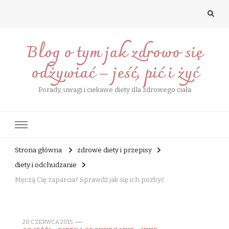
Blog o tym jak zdrowo się
odżywiać – jeść, pić i żyć
Porady, uwagi i ciekawe diety dla zdrowego ciała
Strona główna
zdrowe diety i przepisy
diety i odchudzanie
Męczą Cię zaparcia? Sprawdź jak się ich pozbyć
20 CZERWCA 2015