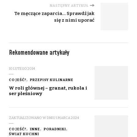
NASTĘPNY ARTYKUŁ
Te męczące zaparcia… Sprawdź jak
się z nimi uporać
Rekomendowane artykuły
10 LUTEGO 2014
CO JEŚĆ?
PRZEPISY KULINARNE
W roli głównej – granat, rukola i
ser pleśniowy
ZAKTUALIZOWANO W DNIU
1 MARCA 2024
CO JEŚĆ?
INNE
PORADNIKI
ŚWIAT KUCHNI