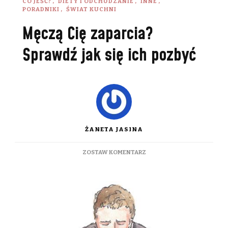
CO JEŚĆ?
DIETY I ODCHUDZANIE
INNE
PORADNIKI
ŚWIAT KUCHNI
Męczą Cię zaparcia?
Sprawdź jak się ich pozbyć
ŻANETA JASINA
DO
ZOSTAW KOMENTARZ
MĘCZĄ
CIĘ
ZAPARCIA?
SPRAWDŹ
JAK
SIĘ
ICH