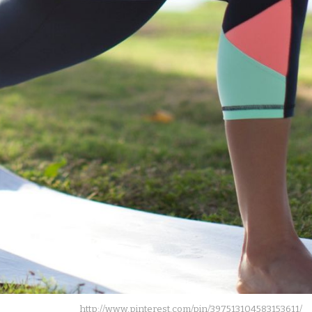
http://www.pinterest.com/pin/397513104583153611/