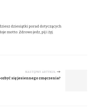
dziesz dziesiątki porad dotyczących
 motto: Zdrowo jedz, pij i żyj.
NASTĘPNY ARTYKUŁ
pozbyć się jesiennego zmęczenia?