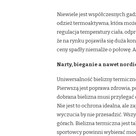
Niewiele jest współczesnych gadż
odzież termoaktywna, która może 
regulacja temperatury ciała, odp
że na rynku pojawiła się duża k
ceny spadły niemalże o połowę. A
Narty, bieganie a nawet nordi
Uniwersalność bielizny termiczne
Pierwszą jest poprawa zdrowia, 
dobrana bielizna musi przylegać 
Nie jest to ochrona idealna, ale
wyczucia by nie przesadzić. Wszys
górach. Bielizna termiczna jest ta
sportowcy powinni wybierać mode