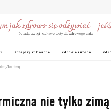
ym jak zdrowo się odżywiać – jeść, 
Porady, uwagi i ciekawe diety dla zdrowego ciała
ć?
Przepisy kulinarne
Zdrowie i uroda
Zdro
ie tylko zimą
rmiczna nie tylko zimą