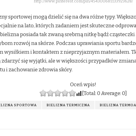
http://www.pinterest.com/pin/454300681133923628/
y sportowej mogą dzielić się na dwa różne typy. Większ
ecjalnie na lato, których zadaniem jest skuteczne odpr
ielizna posiada tak zwaną srebrną nitkę bądź cząsteczki 
ybom rozwój na skórze. Podczas uprawiania sportu bardz
wysiłkiem i kontaktem z nieprzyjaznym materiałem. Tk
zdarzyć się wyjątki, ale w większości przypadków zmian
tu i zachowanie zdrowia skóry.
Oceń wpis!
[Total:
0
Average:
0
]
ELIZNA SPORTOWA
BIELIZNA TERMICZNA
BIELIZNA TERMO