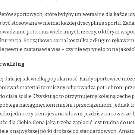
etów sportowych, które byłyby uniwersalne dla każdej dys
być stosowana w niemal każdej dyscyplinie sportu. Zadan
rowadzanie potu oraz wiele innych rzeczy, o którym wspom
onkurencja. Początkowo sama koszulka z długim rękawem p
le pewnie zastanawia was – czy nie wpłynęło to na jakość
c walking
j dała jej tak wielką popularność. Każdy sportowiec może 
ponieważ materiał termiczny odprowadza pot i chroni pr
do ciała ściśle. Uzyskując to otrzymujemy kolejną cechę
 zapobiega naciągnięciom mięśni i przeciążeniom, jednak t
tko jedno czy trenujesz na siłowni, jeździsz na rowerze,
kże dla Ciebie. Cena jaką trzeba zapłacić jest trudna do u
le z najwyższej półki droższe od standardowych. Amator