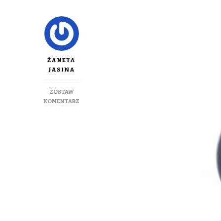
ŻANETA
JASINA
ZOSTAW
DO
KOMENTARZ
MODNA
BIELIZNA
TERMICZNA
NIE
TYLKO
ZIMĄ