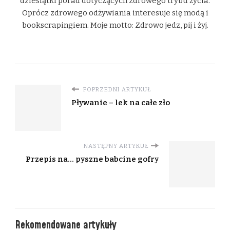
dziesiątki porad dotyczących zdrowego trybu życia.
Oprócz zdrowego odżywiania interesuje się modą i
bookscrapingiem. Moje motto: Zdrowo jedz, pij i żyj.
POPRZEDNI ARTYKUŁ
Pływanie – lek na całe zło
NASTĘPNY ARTYKUŁ
Przepis na… pyszne babcine gofry
Rekomendowane artykuły