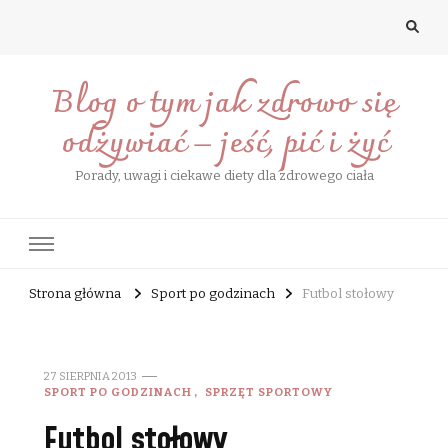
Blog o tym jak zdrowo się
odżywiać – jeść, pić i żyć
Porady, uwagi i ciekawe diety dla zdrowego ciała
Strona główna
Sport po godzinach
Futbol stołowy
27 SIERPNIA 2013
SPORT PO GODZINACH
SPRZĘT SPORTOWY
Futbol stołowy