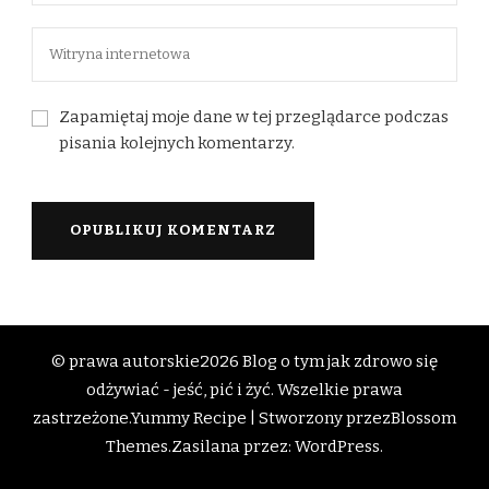
Zapamiętaj moje dane w tej przeglądarce podczas
pisania kolejnych komentarzy.
© prawa autorskie2026
Blog o tym jak zdrowo się
odżywiać - jeść, pić i żyć
. Wszelkie prawa
zastrzeżone.
Yummy Recipe | Stworzony przez
Blossom
Themes
.Zasilana przez:
WordPress
.