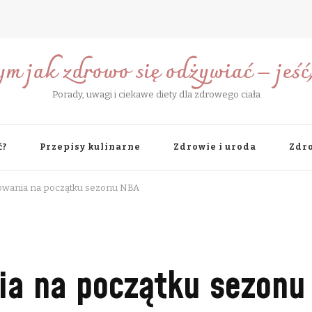
ym jak zdrowo się odżywiać – jeść, 
Porady, uwagi i ciekawe diety dla zdrowego ciała
ć?
Przepisy kulinarne
Zdrowie i uroda
Zdro
owania na początku sezonu NBA
ia na początku sezonu