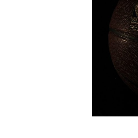
PRZETASOWANIA
NA
POCZĄTKU
SEZONU
NBA