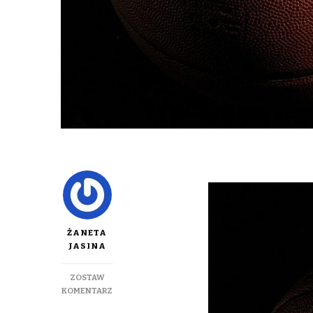
ŻANETA
JASINA
ZOSTAW
DO
KOMENTARZ
DUŻE