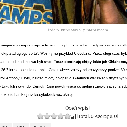
źródło: https://www.pinterest.com
 sięgnęła po najważniejsze trofeum, czyli mistrzostwo. Jedynie założona całk
 ekip z „drugiego sortu”. Weźmy na przykład Cleveland. Przez długi czas był
James odszedł znowu byli słabi.
Teraz dominują ekipy takie jak Oklahoma,
 26-7 lat są obecnie na topie. Coraz więcej zależy od koszykarzy poniżej 30 
obył Anthony Davis, bardzo młody chłopak o świetnych warunkach fizycznych
 tory. Ich nowy idol Derrick Rose powoli wraca do siebie i znowu zaczyna 
 sezonie bardziej niż kiedykolwiek wcześniej.
Oceń wpis!
[Total:
0
Average:
0
]