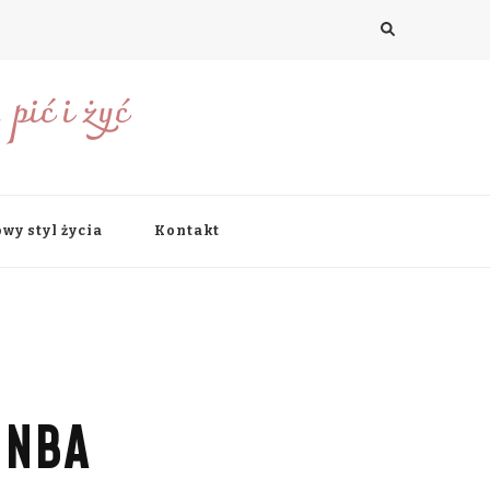
pić i żyć
wy styl życia
Kontakt
 NBA