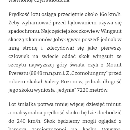
wiewiórkę, czyli Palotucha.
Prędkość lotu osiąga przeciętnie około 16o km/h.
Żeby wyhamować przed lądowaniem używa się
spadochronu. Najczęściej skoczkowie w Wingsuit
skaczą z kanionów, Joby Ogwyn poszedł jednak w
inną stronę i zdecydował się jako pierwszy
człowiek na świecie oddać skok wingsuit ze
szczytu najwyższej góry świata, czyli z Mount
Everestu (8848 m.n.p.m.). Z „Czomolungmy” przed
rokiem skakał Valery Rozonow, jednak długość
jego skoku wyniosła „jedynie” 7220 metrów.
Lot śmiałka potrwa mniej więcej dziesięć minut,
a maksymalna prędkość skoku będzie dochodzić
do 240 km/h. Skok będziemy mogli oglądać z
kamery zamieszczonej na kasku Ogwyna,