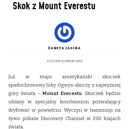
Skok z Mount Everestu
ŻANETA JASINA
DO
ZOSTAW KOMENTARZ
SKOK
Z
Już w maju amerykański skoczek
MOUNT
EVERESTU
spadochronowy Joby Ogwyn skoczy z najwyższej
góry świata –
Mount Everestu
. Skoczek będzie
ubrany w specjalny kombinezon pozwalający
dryfować w powietrzu. Wyczyn w transmisji na
żywo pokaże Discovery Channel w 200 krajach
świata.