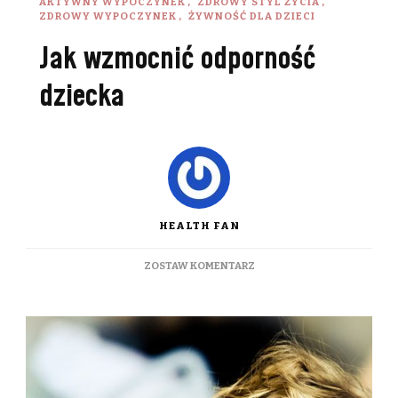
AKTYWNY WYPOCZYNEK
ZDROWY STYL ŻYCIA
ZDROWY WYPOCZYNEK
ŻYWNOŚĆ DLA DZIECI
Jak wzmocnić odporność
dziecka
HEALTH FAN
DO
ZOSTAW KOMENTARZ
JAK
WZMOCNIĆ
ODPORNOŚĆ
DZIECKA