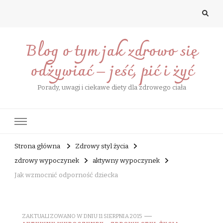
Blog o tym jak zdrowo się
odżywiać – jeść, pić i żyć
Porady, uwagi i ciekawe diety dla zdrowego ciała
Strona główna
Zdrowy styl życia
zdrowy wypoczynek
aktywny wypoczynek
Jak wzmocnić odporność dziecka
ZAKTUALIZOWANO W DNIU
11 SIERPNIA 2015