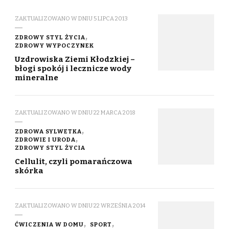
ZAKTUALIZOWANO W DNIU
5 LIPCA 2013
ZDROWY STYL ŻYCIA
ZDROWY WYPOCZYNEK
Uzdrowiska Ziemi Kłodzkiej –
błogi spokój i lecznicze wody
mineralne
ZAKTUALIZOWANO W DNIU
22 MARCA 2018
ZDROWA SYLWETKA
ZDROWIE I URODA
ZDROWY STYL ŻYCIA
Cellulit, czyli pomarańczowa
skórka
ZAKTUALIZOWANO W DNIU
22 WRZEŚNIA 2014
ĆWICZENIA W DOMU
SPORT