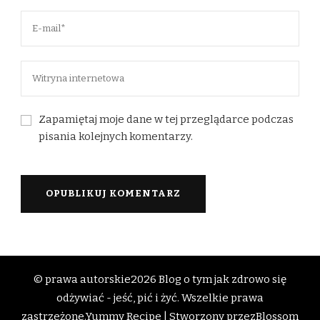
Zapamiętaj moje dane w tej przeglądarce podczas
pisania kolejnych komentarzy.
© prawa autorskie2026
Blog o tym jak zdrowo się
odżywiać - jeść, pić i żyć
. Wszelkie prawa
zastrzeżone.
Yummy Recipe | Stworzony przez
Blossom