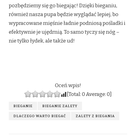
pozbędziemy się go biegając! Dzięki bieganiu,
również nasza pupa będzie wyglądać lepiej, bo
wypracowane mięśnie ładnie podniosą pośladki i
efektywnie je ujędrnią. To samo tyczy się nóg –
nie tylko łydek, ale także ud!
Oceń wpis!
[Total:
0
Average:
0
]
BIEGANIE
BIEGANIE ZALETY
DLACZEGO WARTO BIEGAĆ
ZALETY Z BIEGANIA