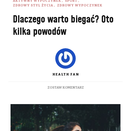
AKTYWNY WYPOCZYNEK
SPORT
ZDROWY STYL ŻYCIA
ZDROWY WYPOCZYNEK
Dlaczego warto biegać? Oto
kilka powodów
HEALTH FAN
DO
ZOSTAW KOMENTARZ
DLACZEGO
WARTO
BIEGAĆ?
OTO
KILKA
POWODÓW