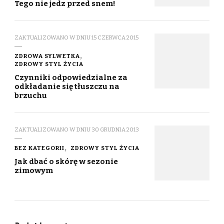
Tego nie jedz przed snem!
ZAKTUALIZOWANO W DNIU
15 CZERWCA 2015
ZDROWA SYLWETKA
ZDROWY STYL ŻYCIA
Czynniki odpowiedzialne za
odkładanie się tłuszczu na
brzuchu
ZAKTUALIZOWANO W DNIU
30 GRUDNIA 2013
BEZ KATEGORII
ZDROWY STYL ŻYCIA
Jak dbać o skórę w sezonie
zimowym