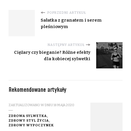
POPRZEDNI ARTYKUŁ
Sałatka z granatem i serem
pleśniowym
NASTĘPNY ARTYKUŁ
Ciężary czy bieganie? Różne efekty
dla kobiecej sylwetki
Rekomendowane artykuły
ZAKTUALIZOWANO W DNIU
18 MAJA 2020
ZDROWA SYLWETKA
ZDROWY STYL ŻYCIA
ZDROWY WYPOCZYNEK