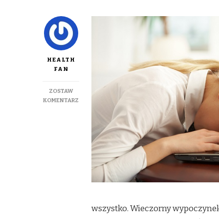
HEALTH
FAN
ZOSTAW
DO
KOMENTARZ
TRZY
SPOSOBY
NA
JESIENNE
ZMĘCZENIE
wszystko. Wieczorny wypoczynek 