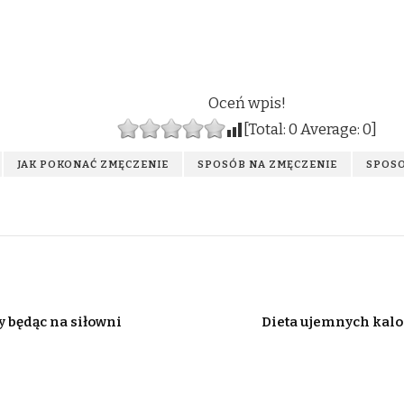
Oceń wpis!
[Total:
0
Average:
0
]
JAK POKONAĆ ZMĘCZENIE
SPOSÓB NA ZMĘCZENIE
SPOSO
y będąc na siłowni
Dieta ujemnych kalor