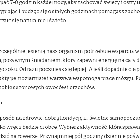
ać 7-8 godzin każdej nocy, aby zachować świeży i ostry um
sypiając i budząc się o stałych godzinach pomagasz zac
zuć się naturalnie i świeżo.
zególnie jesienią nasz organizm potrzebuje wsparcia w 
pożywnym śniadaniem, który zapewni energię na cały dzi
 soku. Od razu poczujesz się lepiej! A jeśli dopadnie cię p
dukty pełnoziarniste i warzywa wspomogą pracę mózgu. 
 sobie sezonowych owoców i orzechów.
a
posób na zdrowie, dobrą kondycję i… świetne samopoczuci
ko wręcz będzie ci obce. Wybierz aktywność, która sprawia 
dzić na rowerze. Przynajmniej pół godziny dziennie poświ