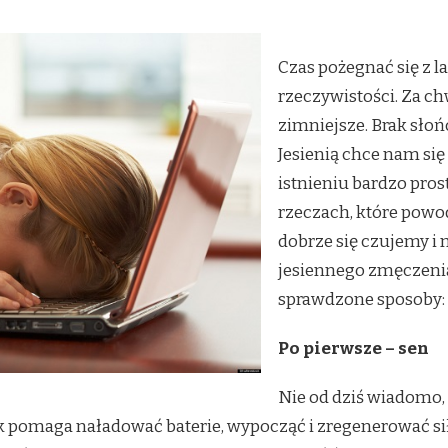
Czas pożegnać się z l
rzeczywistości. Za chw
zimniejsze. Brak sło
Jesienią chce nam si
istnieniu bardzo pro
rzeczach, które powod
dobrze się czujemy i 
jesiennego zmęczenia 
sprawdzone sposoby:
Po pierwsze – sen
Nie od dziś wiadomo, 
pomaga naładować baterie, wypocząć i zregenerować siły.