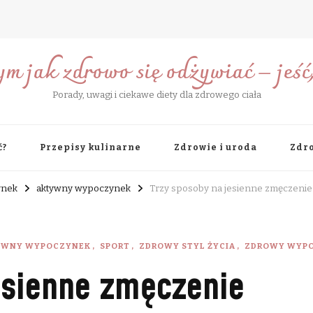
ym jak zdrowo się odżywiać – jeść, 
Porady, uwagi i ciekawe diety dla zdrowego ciała
ć?
Przepisy kulinarne
Zdrowie i uroda
Zdro
ynek
aktywny wypoczynek
Trzy sposoby na jesienne zmęczenie
YWNY WYPOCZYNEK
SPORT
ZDROWY STYL ŻYCIA
ZDROWY WYP
esienne zmęczenie