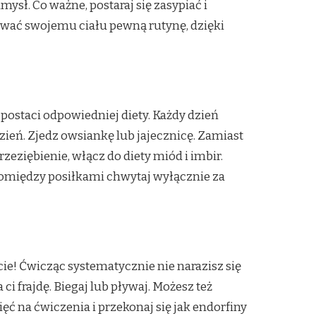
ysł. Co ważne, postaraj się zasypiać i
hować swojemu ciału pewną rutynę, dzięki
postaci odpowiedniej diety. Każdy dzień
eń. Zjedz owsiankę lub jajecznicę. Zamiast
rzeziębienie, włącz do diety miód i imbir.
Pomiędzy posiłkami chwytaj wyłącznie za
e! Ćwicząc systematycznie nie narazisz się
ci frajdę. Biegaj lub pływaj. Możesz też
ęć na ćwiczenia i przekonaj się jak endorfiny