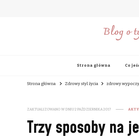
Blog o t
Strona główna
Co jeś
Strona główna
Zdrowy styl życia
zdrowy wypocz
ZAKTUALIZOWANO W DNIU
2 PAŹDZIERNIKA 2017
AKT
Trzy sposoby na j