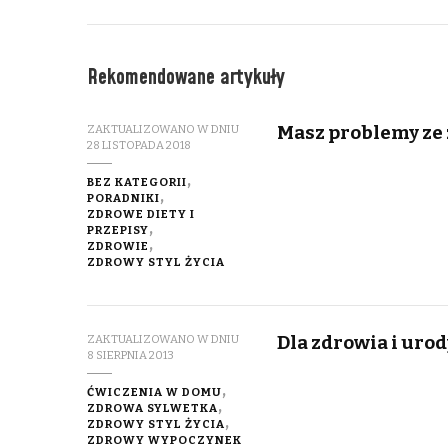
Rekomendowane artykuły
Masz problemy ze 
ZAKTUALIZOWANO W DNIU
28 LISTOPADA 2018
BEZ KATEGORII
PORADNIKI
ZDROWE DIETY I
PRZEPISY
ZDROWIE
ZDROWY STYL ŻYCIA
Dla zdrowia i urod
ZAKTUALIZOWANO W DNIU
8 SIERPNIA 2013
ĆWICZENIA W DOMU
ZDROWA SYLWETKA
ZDROWY STYL ŻYCIA
ZDROWY WYPOCZYNEK