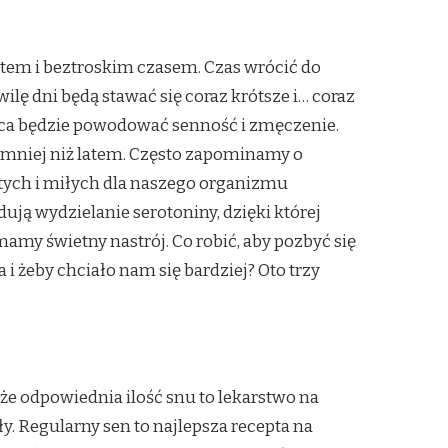
atem i beztroskim czasem. Czas wrócić do
ilę dni będą stawać się coraz krótsze i… coraz
ńca będzie powodować senność i zmęczenie.
ę mniej niż latem. Często zapominamy o
stych i miłych dla naszego organizmu
ują wydzielanie serotoniny, dzięki której
mamy świetny nastrój. Co robić, aby pozbyć się
i żeby chciało nam się bardziej? Oto trzy
że odpowiednia ilość snu to lekarstwo na
 Regularny sen to najlepsza recepta na