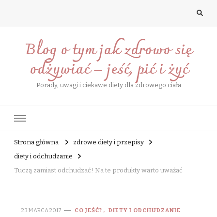
Blog o tym jak zdrowo się
odżywiać – jeść, pić i żyć
Porady, uwagi i ciekawe diety dla zdrowego ciała
Strona główna
zdrowe diety i przepisy
diety i odchudzanie
Tuczą zamiast odchudzać! Na te produkty warto uważać
23 MARCA 2017
CO JEŚĆ?
DIETY I ODCHUDZANIE