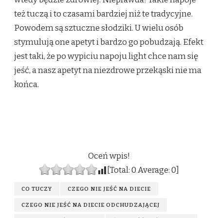
też tuczą i to czasami bardziej niż te tradycyjne.
Powodem są sztuczne słodziki. U wielu osób
stymulują one apetyt i bardzo go pobudzają. Efekt
jest taki, że po wypiciu napoju light chce nam się
jeść, a nasz apetyt na niezdrowe przekąski nie ma
końca.
Oceń wpis!
[Total:
0
Average:
0
]
CO TUCZY
CZEGO NIE JEŚĆ NA DIECIE
CZEGO NIE JEŚĆ NA DIECIE ODCHUDZAJĄCEJ