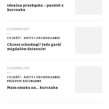
Idealna przekąska – pasztet z
kurczaka
24 SIERPNIA 2017
CO JEŚĆ?
DIETY I ODCHUDZANIE
Chcesz schudnąć? Jedz garść
migdałów dziennie!
26 SIERPNIA 2015
CO JEŚĆ?
DIETY I ODCHUDZANIE
PRZEPISY KULINARNE
Mam smaka na… kurczaka