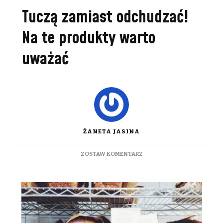
Tuczą zamiast odchudzać!
Na te produkty warto
uważać
ŻANETA JASINA
DO
ZOSTAW KOMENTARZ
TUCZĄ
ZAMIAST
ODCHUDZAĆ!
NA
TE
PRODUKTY
WARTO