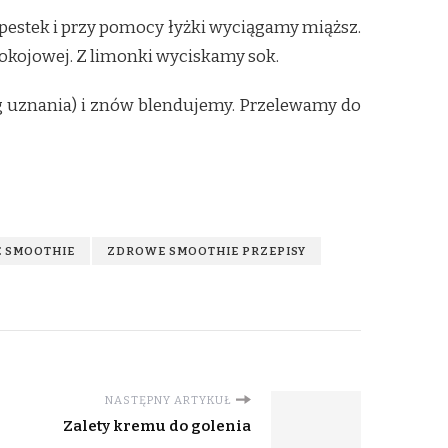
 pestek i przy pomocy łyżki wyciągamy miąższ.
kojowej. Z limonki wyciskamy sok.
g uznania) i znów blendujemy. Przelewamy do
 SMOOTHIE
ZDROWE SMOOTHIE PRZEPISY
NASTĘPNY ARTYKUŁ
Zalety kremu do golenia