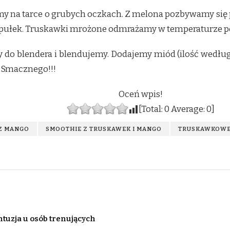
ramy na tarce o grubych oczkach. Z melona pozbywamy się
ypułek. Truskawki mrożone odmrażamy w temperaturze po
y do blendera i blendujemy. Dodajemy miód (ilość wedłu
 Smacznego!!!
Oceń wpis!
[Total:
0
Average:
0
]
Z MANGO
SMOOTHIE Z TRUSKAWEK I MANGO
TRUSKAWKOWE
ntuzja u osób trenujących