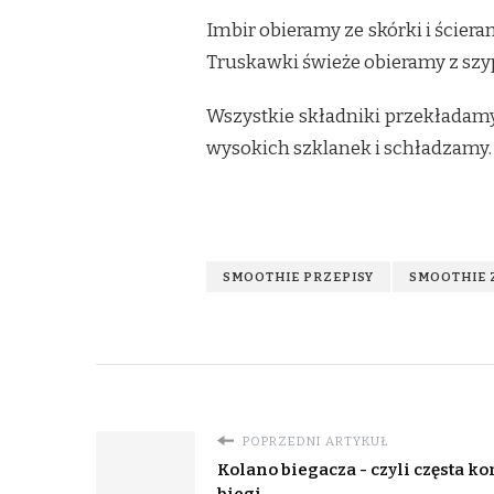
Imbir obieramy ze skórki i ście
Truskawki świeże obieramy z sz
Wszystkie składniki przekładam
wysokich szklanek i schładzamy.
SMOOTHIE PRZEPISY
SMOOTHIE 
POPRZEDNI ARTYKUŁ
Kolano biegacza - czyli częsta ko
biegi