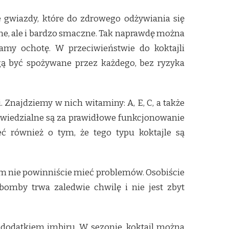
e gwiazdy, które do zdrowego odżywiania się
wne, ale i bardzo smaczne. Tak naprawdę można
my ochotę. W przeciwieństwie do koktajli
gą być spożywane przez każdego, bez ryzyka
najdziemy w nich witaminy: A, E, C, a także
powiedzialne są za prawidłowe funkcjonowanie
 również o tym, że tego typu koktajle są
pem nie powinniście mieć problemów. Osobiście
omby trwa zaledwie chwilę i nie jest zbyt
dodatkiem imbiru. W sezonie, koktajl można