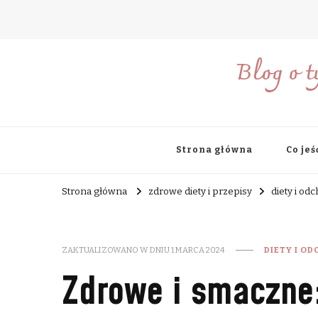
Blog o t
Strona główna
Co jeś
Strona główna
zdrowe diety i przepisy
diety i od
ZAKTUALIZOWANO W DNIU
1 MARCA 2024
DIETY I O
Zdrowe i smaczne