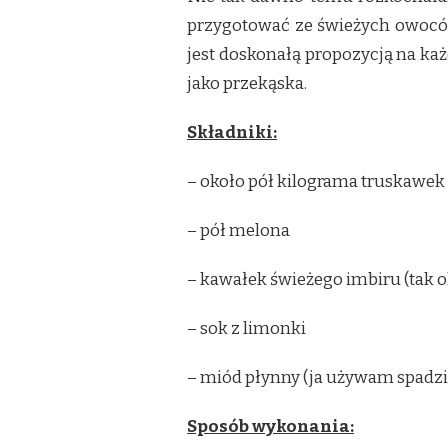
przygotować ze świeżych owoców
jest doskonałą propozycją na każ
jako przekąska.
Składniki:
– około pół kilograma truskawe
– pół melona
– kawałek świeżego imbiru (tak o
– sok z limonki
– miód płynny (ja używam spadz
Sposób wykonania: