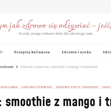
ym jak zdrowo się odżywiać – jeść, 
Porady, uwagi i ciekawe diety dla zdrowego ciała
ć?
Przepisy kulinarne
Zdrowie i uroda
Zdro
chudzanie
Zdrowe i smaczne: smoothie z mango i truskawek
DCHUDZANIE
ZDROWA ŻYWNOŚĆ
ZDROWE DIETY I PRZEPISY
ZDRO
: smoothie z mango i 