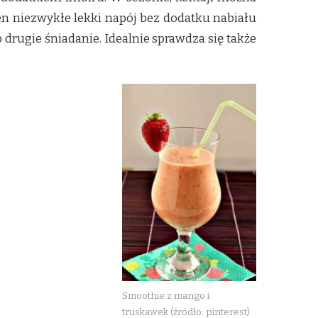
n niezwykłe lekki napój bez dodatku nabiału
drugie śniadanie. Idealnie sprawdza się także
Smoothie z mango i
truskawek (źródło: pinterest)