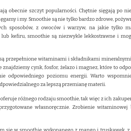
ają obecnie szczyt popularności. Chętnie sięgają po ni
sięgamy i my. Smoothie są nie tylko bardzo zdrowe, poży
ych sposobów, z owoców i warzyw, na jakie tylko ma
lub kefiru, smoothie są niezwykle lekkostrawne i mo
 przepełnione witaminami i składnikami mineralnymi. Z
e znajdziemy cynk, fosfor, żelazo i magnez, które to od
ie odpowiedniego poziomu energii. Warto wspomnieć
powiedzialnego za lepszą przemianę materii.
i oferuje różnego rodzaju smoothie, tak więc z ich zaku
rzygotowane własnoręcznie. Zrobienie witaminowej b
m się w smoothie wykonanego z mango i truskawek, z 