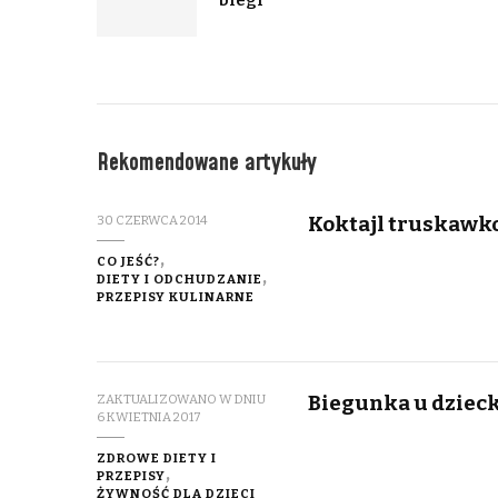
Rekomendowane artykuły
Koktajl truskawk
30 CZERWCA 2014
CO JEŚĆ?
DIETY I ODCHUDZANIE
PRZEPISY KULINARNE
Biegunka u dziecka
ZAKTUALIZOWANO W DNIU
6 KWIETNIA 2017
ZDROWE DIETY I
PRZEPISY
ŻYWNOŚĆ DLA DZIECI