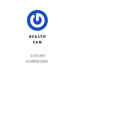
HEALTH
FAN
ZOSTAW
DO
KOMENTARZ
ZDROWE
I
SMACZNE:
SMOOTHIE
Z
MANGO
I
TRUSKAWEK