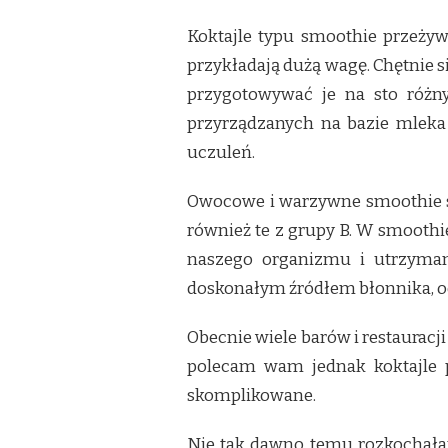
Koktajle typu smoothie przeżyw
przykładają dużą wagę. Chętnie 
przygotowywać je na sto różn
przyrządzanych na bazie mleka 
uczuleń.
Owocowe i warzywne smoothie są
również te z grupy B. W smoothi
naszego organizmu i utrzyman
doskonałym źródłem błonnika, od
Obecnie wiele barów i restauracj
polecam wam jednak koktajle p
skomplikowane.
Nie tak dawno temu rozkochała