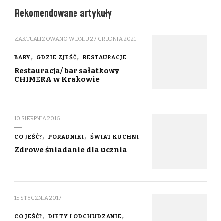
Rekomendowane artykuły
ZAKTUALIZOWANO W DNIU
27 GRUDNIA 2021
BARY
GDZIE ZJEŚĆ
RESTAURACJE
Restauracja/ bar sałatkowy
CHIMERA w Krakowie
10 SIERPNIA 2016
CO JEŚĆ?
PORADNIKI
ŚWIAT KUCHNI
Zdrowe śniadanie dla ucznia
15 STYCZNIA 2017
CO JEŚĆ?
DIETY I ODCHUDZANIE