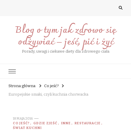
Blog o tym jak zdrowo się
odżywiać – jeść, pić i żyć
Porady, uwagi i ciekawe diety dla zdrowego ciała
Strona główna
Co jeść?
Europejskie smaki, czyli kuchnia chorwacka
18 MAJA 2016
CO JEŚĆ?
GDZIE ZJEŚĆ
INNE
RESTAURACJE
ŚWIAT KUCHNI