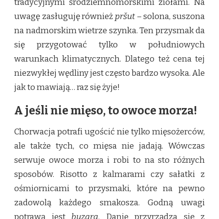
tradycyjnymi śródziemnomorskimi ziołami. Na
uwagę zasługuję również
pršut
– solona, suszona
na nadmorskim wietrze szynka. Ten przysmak da
się przygotować tylko w południowych
warunkach klimatycznych. Dlatego też cena tej
niezwykłej wędliny jest często bardzo wysoka. Ale
jak to mawiają… raz się żyje!
A jeśli nie mięso, to owoce morza!
Chorwacja potrafi ugościć nie tylko mięsożerców,
ale także tych, co mięsa nie jadają. Wówczas
serwuje owoce morza i robi to na sto różnych
sposobów. Risotto z kalmarami czy sałatki z
ośmiornicami to przysmaki, które na pewno
zadowolą każdego smakosza. Godną uwagi
potrawą jest
buzara
. Danie przyrządza się z