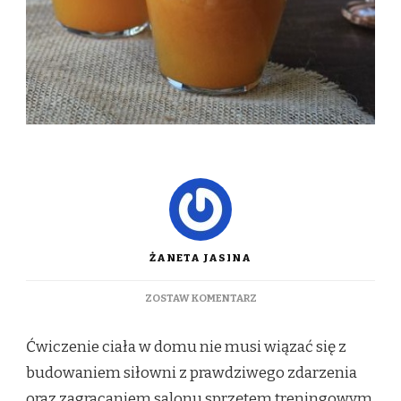
ŻANETA JASINA
DO
ZOSTAW KOMENTARZ
TANIE
I
Ćwiczenie ciała w domu nie musi wiązać się z
NIEWIELKIE
AKCESORIA
budowaniem siłowni z prawdziwego zdarzenia
TRENINGOWE
oraz zagracaniem salonu sprzętem treningowym.
DLA