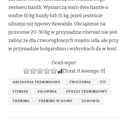
zestawu hantli. Wystarczą wam dwa hantle o
wadze 10 kg każdy lub 15 kg, jeżeli jesteście
silniejsi niż typowy Kowalski. Obciążenie na
poziomie 20-30 kg w przysiadzie również nie jest
zabójcze dla czworogłowych mięśni uda, ale przy
w przysiadzie bułgarskim i wykrokach da w kość.
Oceń wpis!
[Total:
0
Average:
0
]
AKCESORIA TRENINGOWE
ĆWICZENIA
FIT
FITNESS
SIŁOWNIA
SPRZĘT TRENINGOWY
TRENING
TRENING W DOMU
ZDROWIE