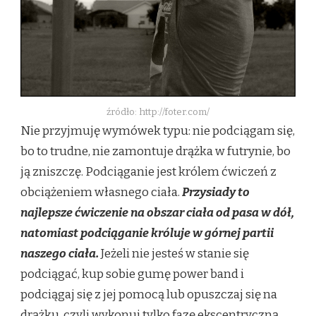
źródło: http://foter.com/
Nie przyjmuję wymówek typu: nie podciągam się,
bo to trudne, nie zamontuje drążka w futrynie, bo
ją zniszczę. Podciąganie jest królem ćwiczeń z
obciążeniem własnego ciała.
Przysiady to
najlepsze ćwiczenie na obszar ciała od pasa w dół,
natomiast podciąganie króluje w górnej partii
naszego ciała.
Jeżeli nie jesteś w stanie się
podciągać, kup sobie gumę power band i
podciągaj się z jej pomocą lub opuszczaj się na
drążku, czyli wykonuj tylko fazę ekscentryczną,