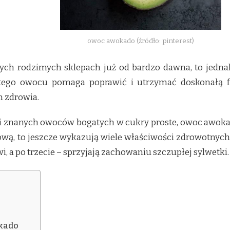
owoc awokado (źródło: pinterest)
ch rodzimych sklepach już od bardzo dawna, to jednak
 tego owocu pomaga poprawić i utrzymać doskonałą 
n zdrowia.
 znanych owoców bogatych w cukry proste, owoc awokado
wą, to jeszcze wykazują wiele właściwości zdrowotnych.
wi, a po trzecie – sprzyjają zachowaniu szczupłej sylwetki.
kado