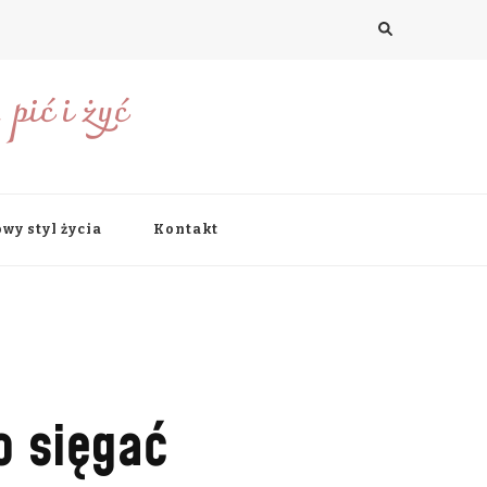
pić i żyć
wy styl życia
Kontakt
o sięgać