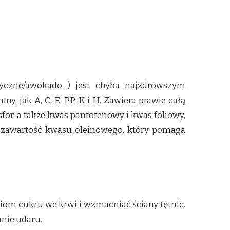
tyczne/awokado
) jest chyba najzdrowszym
y, jak A, C, E, PP, K i H. Zawiera prawie całą
or, a także kwas pantotenowy i kwas foliowy,
ą zawartość kwasu oleinowego, który pomaga
om cukru we krwi i wzmacniać ściany tętnic.
anie udaru.