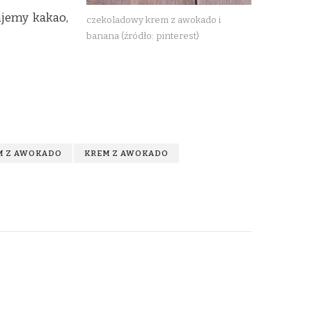
ajemy kakao,
czekoladowy krem z awokado i
banana (źródło: pinterest)
M Z AWOKADO
KREM Z AWOKADO