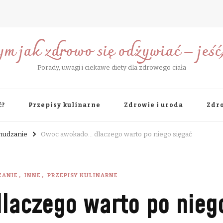
ym jak zdrowo się odżywiać – jeść, 
Porady, uwagi i ciekawe diety dla zdrowego ciała
ć?
Przepisy kulinarne
Zdrowie i uroda
Zdro
chudzanie
Owoc awokado… dlaczego warto po niego sięgać
ZANIE
INNE
PRZEPISY KULINARNE
aczego warto po nieg