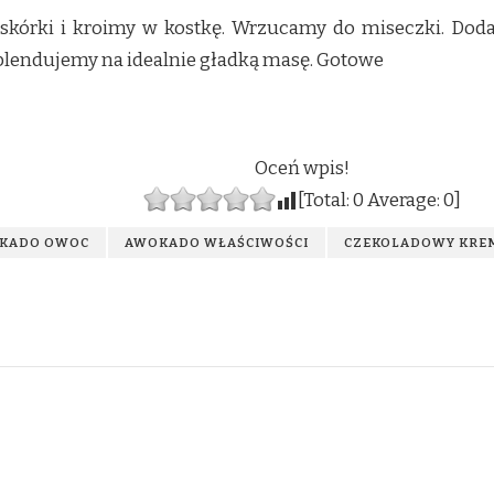
skórki i kroimy w kostkę. Wrzucamy do miseczki. Dod
 blendujemy na idealnie gładką masę. Gotowe
Oceń wpis!
[Total:
0
Average:
0
]
KADO OWOC
AWOKADO WŁAŚCIWOŚCI
CZEKOLADOWY KRE