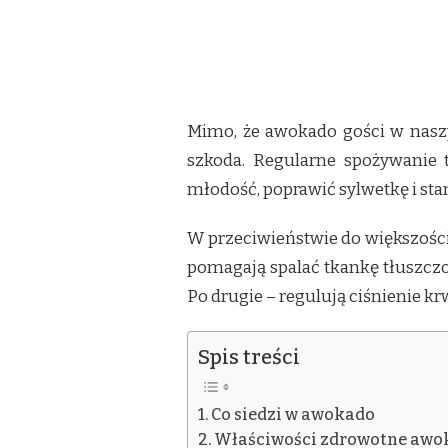
Mimo, że awokado gości w naszy
szkoda. Regularne spożywanie
młodość, poprawić sylwetkę i sta
W przeciwieństwie do większości
pomagają spalać tkankę tłuszczo
Po drugie – regulują ciśnienie kr
Spis treści
Co siedzi w awokado
Właściwości zdrowotne awo