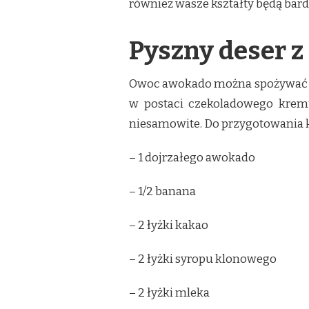
również wasze kształty będą bard
Pyszny deser 
Owoc awokado można spożywać na
w postaci czekoladowego kremu.
niesamowite. Do przygotowania 
– 1 dojrzałego awokado
– 1/2 banana
– 2 łyżki kakao
– 2 łyżki syropu klonowego
– 2 łyżki mleka