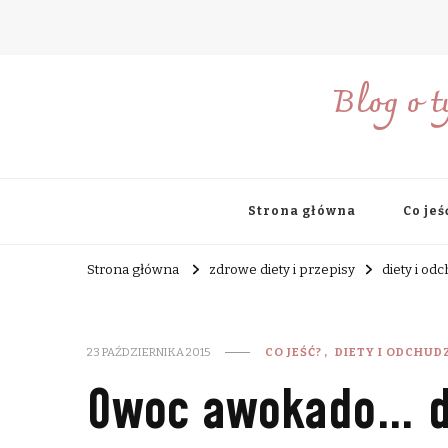
Blog o t
Strona główna
Co jeś
Strona główna
zdrowe diety i przepisy
diety i od
23 PAŹDZIERNIKA 2015
CO JEŚĆ?
DIETY I ODCHUD
Owoc awokado… dl