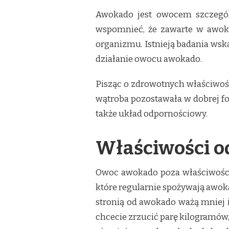
Awokado jest owocem szczegól
wspomnieć, że zawarte w awoka
organizmu. Istnieją badania ws
działanie owocu awokado.
Pisząc o zdrowotnych właściwoś
wątroba pozostawała w dobrej f
także układ odpornościowy.
Właściwości o
Owoc awokado poza właściwościa
które regularnie spożywają awokad
stronią od awokado ważą mniej i
chcecie zrzucić parę kilogramów,