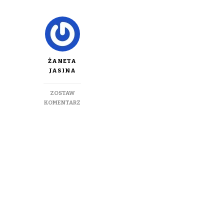
ŻANETA
JASINA
ZOSTAW
DO
KOMENTARZ
OWOC
AWOKADO…
DLACZEGO
WARTO
PO
NIEGO
SIĘGAĆ