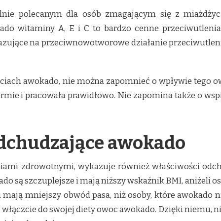
nie polecanym dla osób zmagającym się z miażdżycą
do witaminy A, E i C to bardzo cenne przeciwutlenia
kazujące na przeciwnowotworowe działanie przeciwutleni
ciach awokado, nie można zapomnieć o wpływie tego ow
ormie i pracowała prawidłowo. Nie zapomina także o ws
dchudzające awokado
mi zdrowotnymi, wykazuje również właściwości odchud
o są szczuplejsze i mają niższy wskaźnik BMI, aniżeli oso
 mają mniejszy obwód pasa, niż osoby, które awokado nie
 włączcie do swojej diety owoc awokado. Dzięki niemu, nie