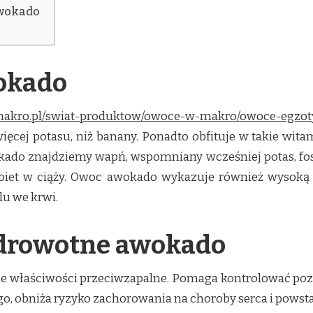
awokado
wokado
.makro.pl/swiat-produktow/owoce-w-makro/owoce-egzo
cej potasu, niż banany. Ponadto obfituje w takie witamin
kado znajdziemy wapń, wspomniany wcześniej potas, fosf
kobiet w ciąży. Owoc awokado wykazuje również wysok
lu we krwi.
zdrowotne awokado
 właściwości przeciwzapalne. Pomaga kontrolować pozi
o, obniża ryzyko zachorowania na choroby serca i powst