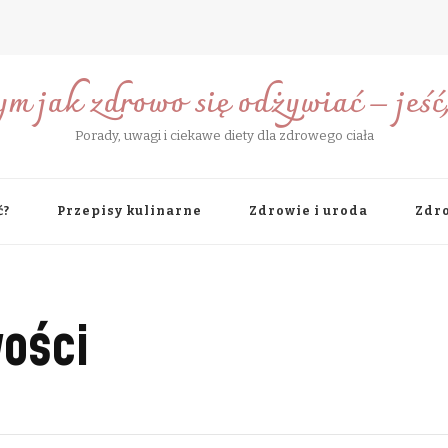
ym jak zdrowo się odżywiać – jeść, 
Porady, uwagi i ciekawe diety dla zdrowego ciała
ć?
Przepisy kulinarne
Zdrowie i uroda
Zdro
ości