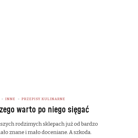
INNE
PRZEPISY KULINARNE
ego warto po niego sięgać
szych rodzimych sklepach już od bardzo
mało znane i mało doceniane. A szkoda.