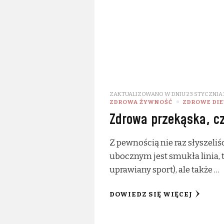
ZAKTUALIZOWANO W DNIU
23 STYCZNIA 
ZDROWA ŻYWNOŚĆ
ZDROWE DIET
Zdrowa przekąska, cz
Z pewnością nie raz słyszeliś
ubocznym jest smukła linia, t
uprawiany sport), ale także …
DOWIEDZ SIĘ WIĘCEJ