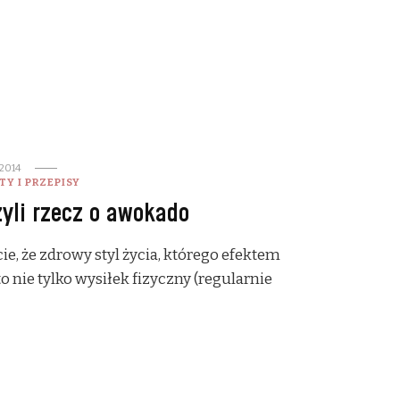
2014
Y I PRZEPISY
yli rzecz o awokado
cie, że zdrowy styl życia, którego efektem
o nie tylko wysiłek fizyczny (regularnie