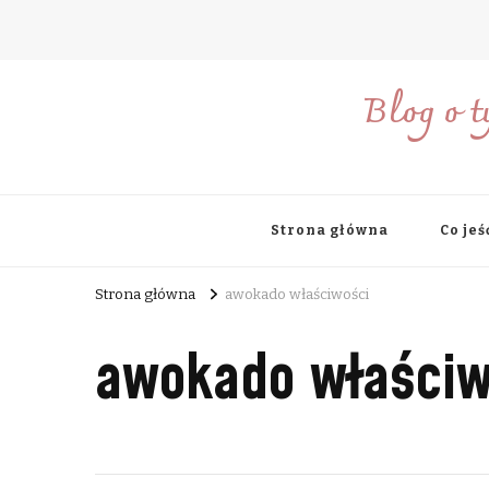
Blog o t
Strona główna
Co jeś
Strona główna
awokado właściwości
awokado właściw