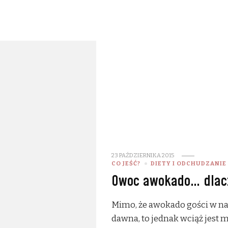
23 PAŹDZIERNIKA 2015
CO JEŚĆ?
DIETY I ODCHUDZANIE
Owoc awokado… dlacz
Mimo, że awokado gości w na
dawna, to jednak wciąż jest 