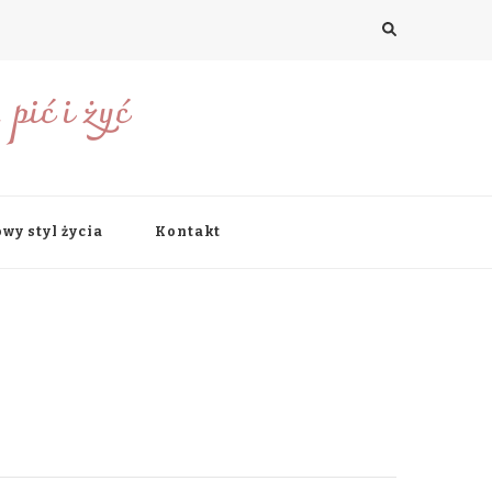
pić i żyć
wy styl życia
Kontakt