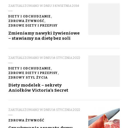
ZAKTUALIZOWANO W DNIU
3 KWIETNIA 2014
DIETY I ODCHUDZANIE
ZDROWA ŻYWNOŚĆ
ZDROWE DIETY I PRZEPISY
Zmieniamy nawyki żywieniowe
– stawiamy na dietę bez soli
ZAKTUALIZOWANO W DNIU
14 STYCZNIA 2022
DIETY I ODCHUDZANIE
ZDROWE DIETY I PRZEPISY
ZDROWY STYL ŻYCIA
Diety modelek – sekrety
Aniołków Victoria’s Secret
ZAKTUALIZOWANO W DNIU
14 STYCZNIA 2022
ZDROWA ŻYWNOŚĆ