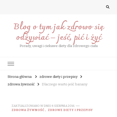
Blog o tym jak zdrowo się
odżywiać – jeść, pić i żyć
Porady, uwagi i ciekawe diety dla zdrowego ciała
Strona główna
zdrowe diety i przepisy
zdrowa żywność
Dlaczego warto jeść banany
ZAKTUALIZOWANO W DNIU
4 SIERPNIA 2016
ZDROWA ŻYWNOŚĆ
ZDROWE DIETY I PRZEPISY