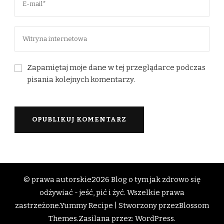
Zapamiętaj moje dane w tej przeglądarce podczas
pisania kolejnych komentarzy.
© prawa autorskie2026
Blog o tym jak zdrowo się
odżywiać - jeść, pić i żyć
. Wszelkie prawa
zastrzeżone.
Yummy Recipe | Stworzony przez
Blossom
Themes
.Zasilana przez:
WordPress
.