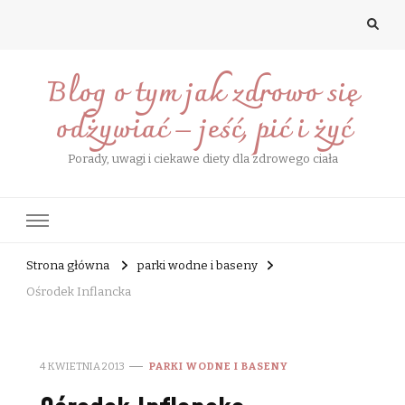
Blog o tym jak zdrowo się
odżywiać – jeść, pić i żyć
Porady, uwagi i ciekawe diety dla zdrowego ciała
Strona główna
parki wodne i baseny
Ośrodek Inflancka
4 KWIETNIA 2013
PARKI WODNE I BASENY