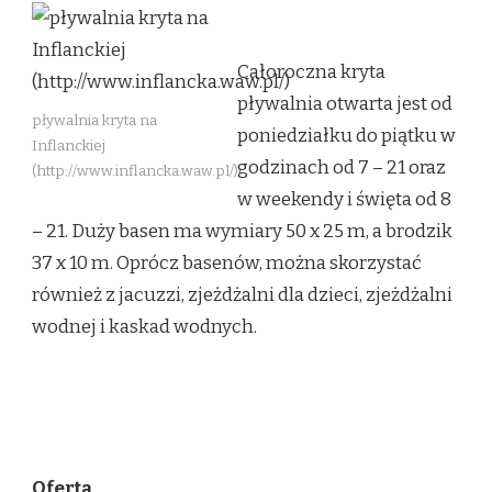
Całoroczna kryta
pływalnia otwarta jest od
pływalnia kryta na
poniedziałku do piątku w
Inflanckiej
godzinach od 7 – 21 oraz
(http://www.inflancka.waw.pl/)
w weekendy i święta od 8
– 21. Duży basen ma wymiary 50 x 25 m, a brodzik
37 x 10 m. Oprócz basenów, można skorzystać
również z jacuzzi, zjeżdżalni dla dzieci, zjeżdżalni
wodnej i kaskad wodnych.
Oferta