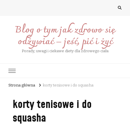
Blog o tym jak zdrowo się
odżywiać – jeść, pić i żyć
Porady, uwagi i ciekawe diety dla zdrowego ciała
Strona główna
korty tenisowe i do squasha
korty tenisowe i do
squasha