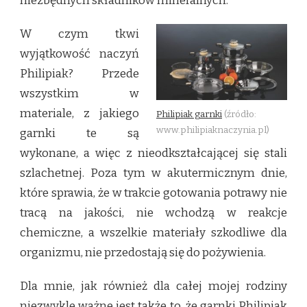
niezbędnych składników mineralnych.
W czym tkwi
wyjątkowość naczyń
Philipiak? Przede
wszystkim w
materiale, z jakiego
Philipiak garnki
(źródło:
www.philipiaknaczynia.pl)
garnki te są
wykonane, a więc z nieodkształcającej się stali
szlachetnej. Poza tym w akutermicznym dnie,
które sprawia, że w trakcie gotowania potrawy nie
tracą na jakości, nie wchodzą w reakcje
chemiczne, a wszelkie materiały szkodliwe dla
organizmu, nie przedostają się do pożywienia.
Dla mnie, jak również dla całej mojej rodziny
niezwykle ważne jest także to, że garnki Philipiak