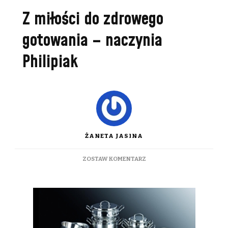
Z miłości do zdrowego
gotowania – naczynia
Philipiak
ŻANETA JASINA
DO
ZOSTAW KOMENTARZ
Z
MIŁOŚCI
DO
ZDROWEGO
GOTOWANIA
–
NACZYNIA