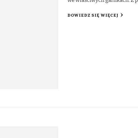
we właściwych garnkach. Z p
DOWIEDZ SIĘ WIĘCEJ