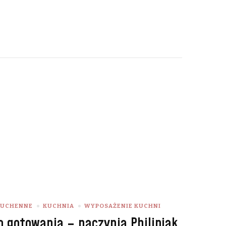
KUCHENNE
KUCHNIA
WYPOSAŻENIE KUCHNI
o gotowania – naczynia Philipiak