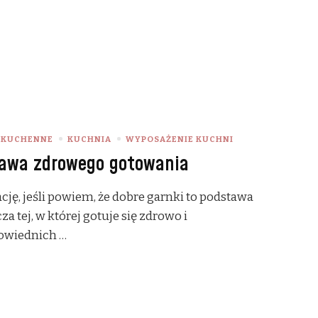
 KUCHENNE
KUCHNIA
WYPOSAŻENIE KUCHNI
tawa zdrowego gotowania
cję, jeśli powiem, że dobre garnki to podstawa
 tej, w której gotuje się zdrowo i
powiednich …