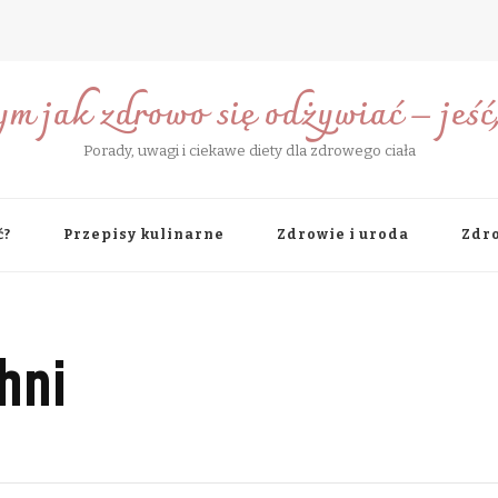
ym jak zdrowo się odżywiać – jeść, 
Porady, uwagi i ciekawe diety dla zdrowego ciała
ć?
Przepisy kulinarne
Zdrowie i uroda
Zdro
hni