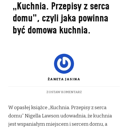
„Kuchnia. Przepisy z serca
domu”, czyli jaka powinna
być domowa kuchnia.
ŻANETA JASINA
DO
ZOSTAW KOMENTARZ
„KUCHNIA.
PRZEPISY
W opasłej książce „Kuchnia. Przepisy z serca
Z
SERCA
domu” Nigella Lawson udowadnia, że kuchnia
DOMU”,
jest wspaniałym miejscem i sercem domu, a
CZYLI