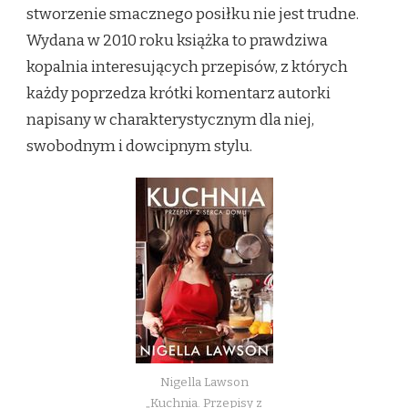
JAKA
stworzenie smacznego posiłku nie jest trudne.
POWINNA
Wydana w 2010 roku książka to prawdziwa
BYĆ
DOMOWA
kopalnia interesujących przepisów, z których
KUCHNIA.
każdy poprzedza krótki komentarz autorki
napisany w charakterystycznym dla niej,
swobodnym i dowcipnym stylu.
Nigella Lawson
„Kuchnia. Przepisy z