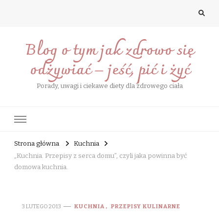
Blog o tym jak zdrowo się
odżywiać – jeść, pić i żyć
Porady, uwagi i ciekawe diety dla zdrowego ciała
Strona główna
Kuchnia
„Kuchnia. Przepisy z serca domu”, czyli jaka powinna być
domowa kuchnia.
3 LUTEGO 2013
KUCHNIA
PRZEPISY KULINARNE