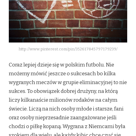
http://www.pinterest.com/pin/352617845797179239/
Coraz lepiej dzieje się w polskim futbolu. Nie
możemy mówić jeszcze o sukcesach bo kilka
wygranych meczów w grupie eliminacyjnej to nie
sukces. To obowiązek dobrej drużyny, na którą
liczy kilkanaście milionów rodaków na całym
świecie. Liczą na nich osoby młode i starsze, fani
oraz osoby nieprzesadnie zaangażowane jeśli
chodzi o piłkę kopaną. Wygrana z Niemcami była
szokiem dla wielu, ale każdy kibic chce czuć się