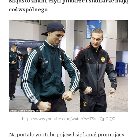
Skądś to znam, czyli piłkarze i siatkarze mają
coś wspólnego
https://www.youtube.com/watch?v=TSs-fQpGQXI
Na portalu youtube pojawił się kanał promujący