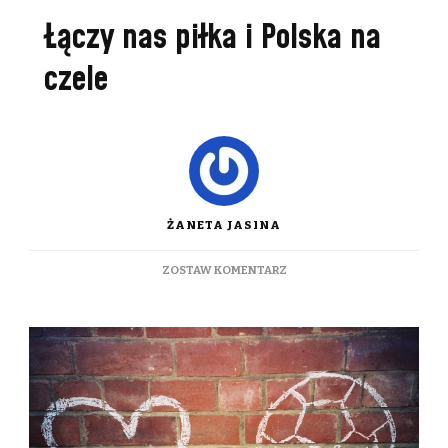
Łączy nas piłka i Polska na
czele
ŻANETA JASINA
DO
ZOSTAW KOMENTARZ
ŁĄCZY
NAS
PIŁKA
I
POLSKA
NA
CZELE