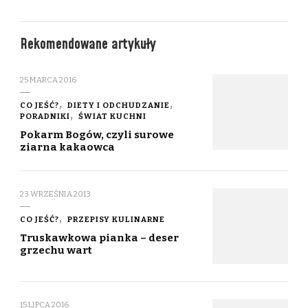
Rekomendowane artykuły
25 MARCA 2016
CO JEŚĆ?
DIETY I ODCHUDZANIE
PORADNIKI
ŚWIAT KUCHNI
Pokarm Bogów, czyli surowe
ziarna kakaowca
23 WRZEŚNIA 2013
CO JEŚĆ?
PRZEPISY KULINARNE
Truskawkowa pianka – deser
grzechu wart
15 LIPCA 2016