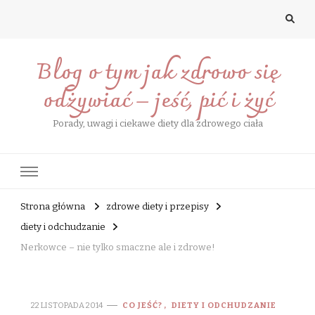
Blog o tym jak zdrowo się
odżywiać – jeść, pić i żyć
Porady, uwagi i ciekawe diety dla zdrowego ciała
Strona główna
zdrowe diety i przepisy
diety i odchudzanie
Nerkowce – nie tylko smaczne ale i zdrowe!
22 LISTOPADA 2014
CO JEŚĆ?
DIETY I ODCHUDZANIE