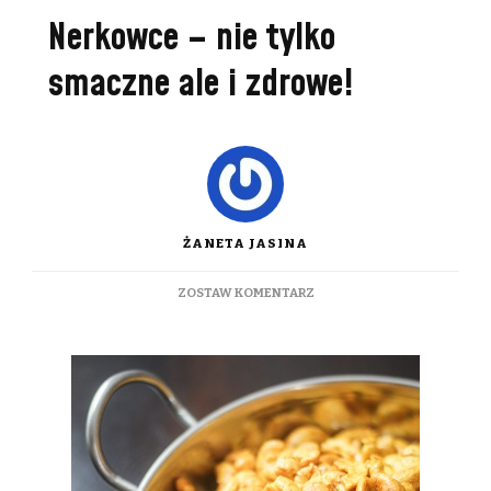
Nerkowce – nie tylko
smaczne ale i zdrowe!
ŻANETA JASINA
DO
ZOSTAW KOMENTARZ
NERKOWCE
–
NIE
TYLKO
SMACZNE
ALE
I
ZDROWE!