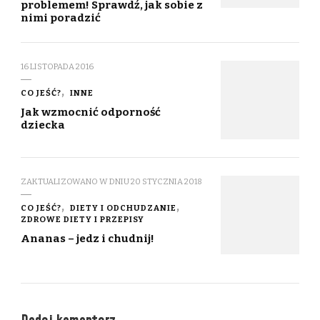
problemem! Sprawdź, jak sobie z
nimi poradzić
16 LISTOPADA 2016
CO JEŚĆ?
INNE
Jak wzmocnić odporność
dziecka
ZAKTUALIZOWANO W DNIU
20 STYCZNIA 2018
CO JEŚĆ?
DIETY I ODCHUDZANIE
ZDROWE DIETY I PRZEPISY
Ananas – jedz i chudnij!