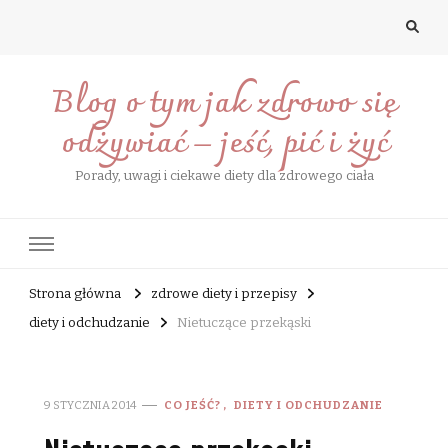
Blog o tym jak zdrowo się
odżywiać – jeść, pić i żyć
Porady, uwagi i ciekawe diety dla zdrowego ciała
Strona główna
zdrowe diety i przepisy
diety i odchudzanie
Nietuczące przekąski
9 STYCZNIA 2014
CO JEŚĆ?
DIETY I ODCHUDZANIE