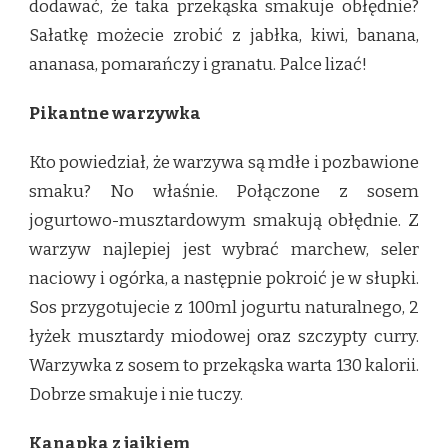
dodawać, że taka przekąska smakuje obłędnie?
Sałatkę możecie zrobić z jabłka, kiwi, banana,
ananasa, pomarańczy i granatu. Palce lizać!
Pikantne warzywka
Kto powiedział, że warzywa są mdłe i pozbawione
smaku? No właśnie. Połączone z sosem
jogurtowo-musztardowym smakują obłędnie. Z
warzyw najlepiej jest wybrać marchew, seler
naciowy i ogórka, a następnie pokroić je w słupki.
Sos przygotujecie z 100ml jogurtu naturalnego, 2
łyżek musztardy miodowej oraz szczypty curry.
Warzywka z sosem to przekąska warta 130 kalorii.
Dobrze smakuje i nie tuczy.
Kanapka z jajkiem