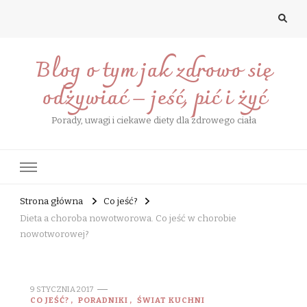
Blog o tym jak zdrowo się
odżywiać – jeść, pić i żyć
Porady, uwagi i ciekawe diety dla zdrowego ciała
Strona główna
Co jeść?
Dieta a choroba nowotworowa. Co jeść w chorobie
nowotworowej?
9 STYCZNIA 2017
CO JEŚĆ?
PORADNIKI
ŚWIAT KUCHNI