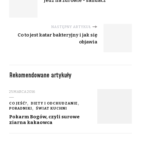
Jedz na zdrowie - sandacz
NASTĘPNY ARTYKUŁ
Co to jest katar bakteryjny i jak się
objawia
Rekomendowane artykuły
25 MARCA 2016
CO JEŚĆ?
DIETY I ODCHUDZANIE
PORADNIKI
ŚWIAT KUCHNI
Pokarm Bogów, czyli surowe
ziarna kakaowca