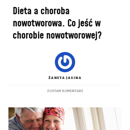
Dieta a choroba
nowotworowa. Co jeść w
chorobie nowotworowej?
ŻANETA JASINA
DO
ZOSTAW KOMENTARZ
DIETA
A
CHOROBA
NOWOTWOROWA.
CO
JEŚĆ
W