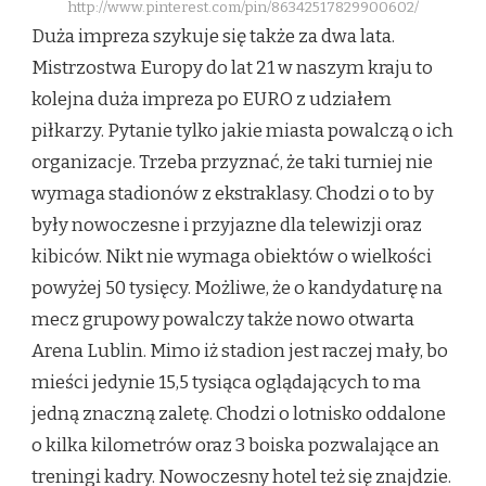
http://www.pinterest.com/pin/86342517829900602/
Duża impreza szykuje się także za dwa lata.
Mistrzostwa Europy do lat 21 w naszym kraju to
kolejna duża impreza po EURO z udziałem
piłkarzy. Pytanie tylko jakie miasta powalczą o ich
organizacje. Trzeba przyznać, że taki turniej nie
wymaga stadionów z ekstraklasy. Chodzi o to by
były nowoczesne i przyjazne dla telewizji oraz
kibiców. Nikt nie wymaga obiektów o wielkości
powyżej 50 tysięcy. Możliwe, że o kandydaturę na
mecz grupowy powalczy także nowo otwarta
Arena Lublin. Mimo iż stadion jest raczej mały, bo
mieści jedynie 15,5 tysiąca oglądających to ma
jedną znaczną zaletę. Chodzi o lotnisko oddalone
o kilka kilometrów oraz 3 boiska pozwalające an
treningi kadry. Nowoczesny hotel też się znajdzie.