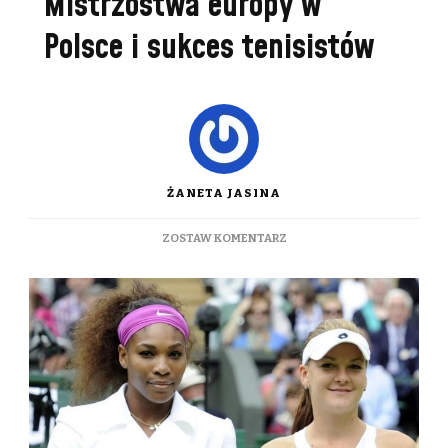
Mistrzostwa europy w
Polsce i sukces tenisistów
ŻANETA JASINA
DO
ZOSTAW KOMENTARZ
MISTRZOSTWA
EUROPY
W
POLSCE
I
SUKCES
TENISISTÓW