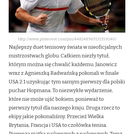
http://www.pinterest.com/pin/448248969131353040/
Najlepszy duet tenisowy świata w nieoficjalnych
mistrzostwach globu. Całkiem niezły tytuł,
którym można się chwalić każdemu. Janowicz
wraz z Agnieszką Radwańską pokonali w finale
USA 2:1 uzyskując tym samym pierwszy dla polski
puchar Hopmana. To niezwykłe wydarzenie,
które nie może ujść bokiem, ponieważ to
pierwszy tytuł dla naszego kraju. Druga rzecz to
ekipy jakie pokonaliśmy. Przecież Wielka
Brytania, Francja i USA to czołówka tenisa.
Pierwsza piątka najlepszych z najlepszych. Teraz