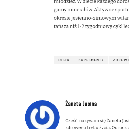
młodzież. W diecie każdego doro
gamy minerałów. Aktywne sporto
okresie jesienno-zimowym witamin
tańsza niż 1-2 tygodniowy cykl l
DIETA
SUPLEMENTY
ZDROWI
Żaneta Jasina
Cześć, nazywam się Żaneta Jasi
zdrowego trybu życia. Oprócz z