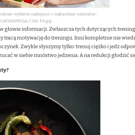
okolenie-wybiera-najlepsze-i-najbardziej-naturalne-
CGN92KPRSQA-C116-F4.jpg
 w głowie informacji. Zwłaszcza tych dotyczących trening
y tracą motywację do treningu. Inni kompletnie nie wiedzą
czynek. Zwykle słyszymy tylko: trenuj ciężko i jedz od
rzucać w siebie mnóstwo jedzenia. A na redukcji głodzić si
kty?