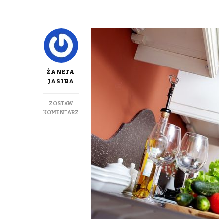
ŻANETA
JASINA
ZOSTAW
DO
KOMENTARZ
DIETA
I
SUPLEMENTY
–
DLA
SPORTOWCÓW
CZY
AMATORÓW?