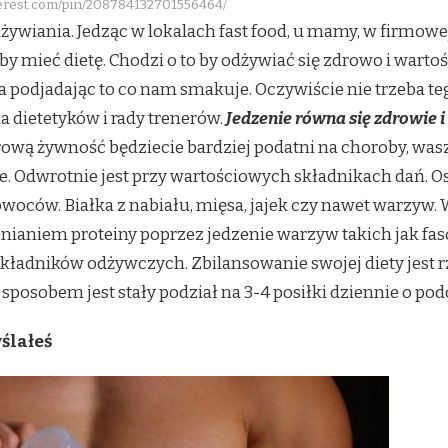
terest.com/pin/208784132701556464/
odżywiania. Jedząc w lokalach fast food, u mamy, w firmo
 by mieć dietę. Chodzi o to by odżywiać się zdrowo i wartoś
odjadając to co nam smakuje. Oczywiście nie trzeba tego r
a dietetyków i rady trenerów.
Jedzenie równa się zdrowie i
ową żywność będziecie bardziej podatni na choroby, wasz
. Odwrotnie jest przy wartościowych składnikach dań. Os
woców. Białka z nabiału, mięsa, jajek czy nawet warzyw.
nianiem proteiny poprzez jedzenie warzyw takich jak faso
ładników odżywczych. Zbilansowanie swojej diety jest r
sposobem jest stały podział na 3-4 posiłki dziennie o po
ślałeś