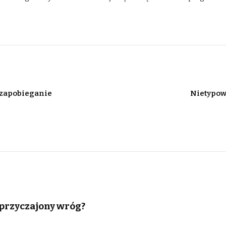
i zapobieganie
Nietypow
przyczajony wróg?