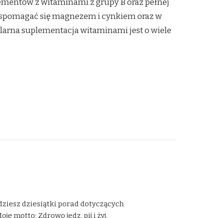
ementów z witaminami z grupy B oraz pełnej
wspomagać się magnezem i cynkiem oraz w
ularna suplementacja witaminami jest o wiele
dziesz dziesiątki porad dotyczących
 motto: Zdrowo jedz, pij i żyj.