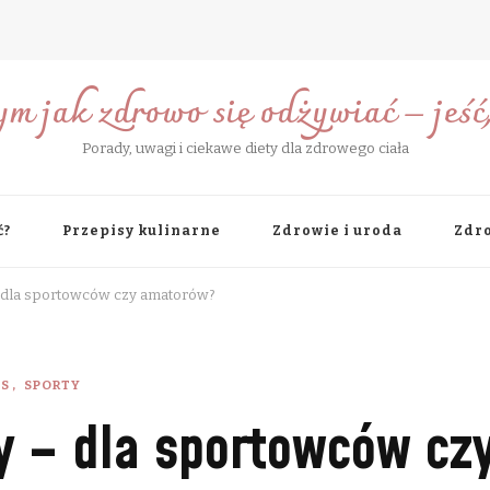
ym jak zdrowo się odżywiać – jeść, 
Porady, uwagi i ciekawe diety dla zdrowego ciała
ć?
Przepisy kulinarne
Zdrowie i uroda
Zdro
– dla sportowców czy amatorów?
KS
SPORTY
ty – dla sportowców c