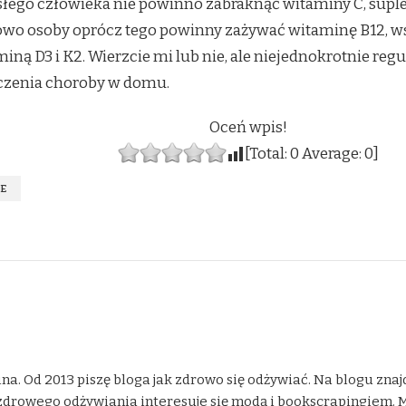
słego człowieka nie powinno zabraknąć witaminy C, supl
wo osoby oprócz tego powinny zażywać witaminę B12, 
ą D3 i K2. Wierzcie mi lub nie, ale niejednokrotnie reg
eczenia choroby w domu.
Oceń wpis!
[Total:
0
Average:
0
]
E
na. Od 2013 piszę bloga jak zdrowo się odżywiać. Na blogu znaj
drowego odżywiania interesuje się modą i bookscrapingiem. Moje