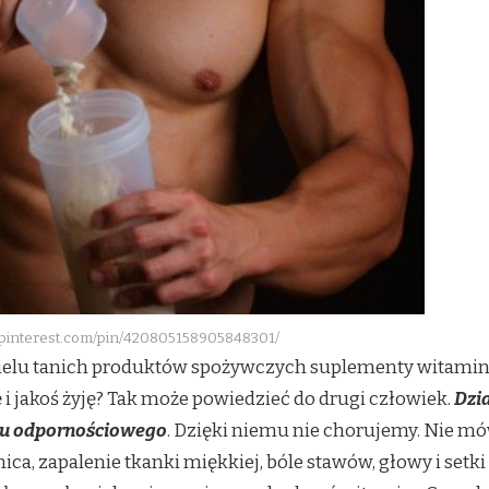
.pinterest.com/pin/420805158905848301/
ielu tanich produktów spożywczych suplementy witaminowe
ę i jakoś żyję? Tak może powiedzieć do drugi człowiek.
Dzia
u odpornościowego
. Dzięki niemu nie chorujemy. Nie mów
ca, zapalenie tkanki miękkiej, bóle stawów, głowy i setki 