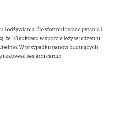
u i odżywiania. Źle sformułowane pytania i
, że 1/3 sukcesu w sporcie leży w jedzeniu
powiednio. W przypadku panów budujących
ę i katować sesjami cardio.