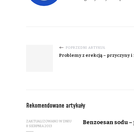
POPRZEDNI ARTYKUŁ
Problemy z erekcją – przyczyny 
Rekomendowane artykuły
Benzoesan sodu – 
ZAKTUALIZOWANO W DNIU
8 SIERPNIA 2013