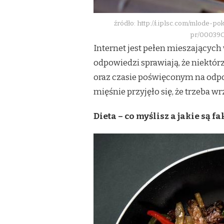
źródło: http://i.iplsc.com/mlode-p
pr/00039
Internet jest pełen mieszających
odpowiedzi sprawiają, że niektórz
oraz czasie poświęconym na odpo
mięśnie przyjęło się, że trzeba w
Dieta – co myślisz a jakie są fa