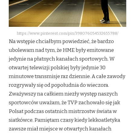
https://www.pinterest.com/pin/398076054532655788/
Na wstępie chciałbym powiedzieć, że bardzo
ubolewam nad tym, że HME były emitowane
jedynie na płatnych kanałach sportowych. W
otwartej telewizji polskiej były jedynie 30
minutowe transmisje raz dziennie. A całe zawody
rozgrywały się od popołudnia do wieczora.
Zważywszy na całkiem niezły występ naszych
sportowców uważam, że TVP zachowało się jak
Polsat podczas ostatnich mistrzostw świata w
siatkówce. Pamiętam czasy kiedy lekkoatletyka
zawsze miał miejsce w otwartych kanałach