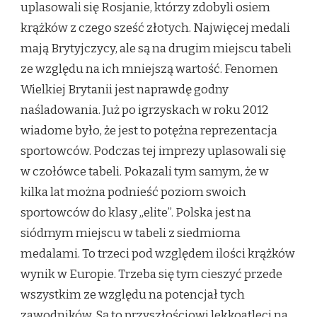
uplasowali się Rosjanie, którzy zdobyli osiem
krążków z czego sześć złotych. Najwięcej medali
mają Brytyjczycy, ale są na drugim miejscu tabeli
ze względu na ich mniejszą wartość. Fenomen
Wielkiej Brytanii jest naprawdę godny
naśladowania. Już po igrzyskach w roku 2012
wiadome było, że jest to potężna reprezentacja
sportowców. Podczas tej imprezy uplasowali się
w czołówce tabeli. Pokazali tym samym, że w
kilka lat można podnieść poziom swoich
sportowców do klasy „elite”. Polska jest na
siódmym miejscu w tabeli z siedmioma
medalami. To trzeci pod względem ilości krążków
wynik w Europie. Trzeba się tym cieszyć przede
wszystkim ze względu na potencjał tych
zawodników. Są to przyszłościowi lekkoatleci na