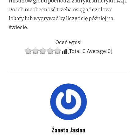
mistrzów globu pochodzi z Afryki, Ameryki i Azji.
Po ich nieobecność trzeba osiągać czołowe
lokaty lub wygrywać by liczyć się później na
świecie.
Oceń wpis!
[Total:
0
Average:
0
]
Żaneta Jasina