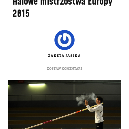
Halowe mistrzostwa Europy
2015
ŻANETA JASINA
DO
ZOSTAW KOMENTARZ
HALOWE
MISTRZOSTWA
EUROPY
2015