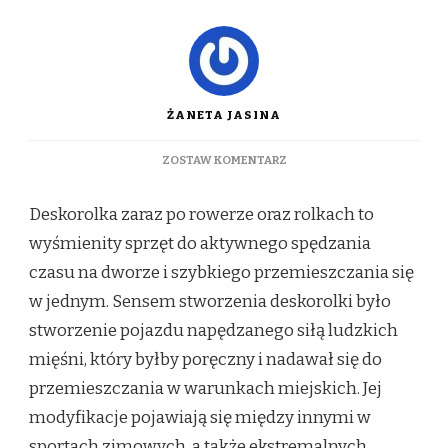
ŻANETA JASINA
DO
ZOSTAW KOMENTARZ
DESKOROLKA
Z
Deskorolka zaraz po rowerze oraz rolkach to
NAPĘDEM
ELEKTRYCZNYM
wyśmienity sprzęt do aktywnego spędzania
–
czasu na dworze i szybkiego przemieszczania się
TESLABOARD
W
w jednym. Sensem stworzenia deskorolki było
POLSCE
stworzenie pojazdu napędzanego siłą ludzkich
mięśni, który byłby poręczny i nadawał się do
przemieszczania w warunkach miejskich. Jej
modyfikacje pojawiają się między innymi w
sportach zimowych, a także ekstremalnych.