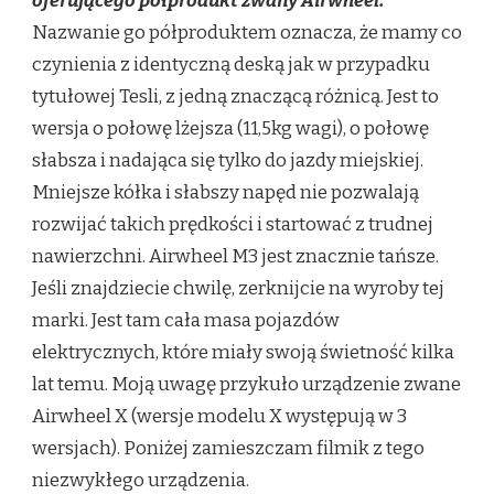
oferującego półprodukt zwany Airwheel.
Nazwanie go półproduktem oznacza, że mamy co
czynienia z identyczną deską jak w przypadku
tytułowej Tesli, z jedną znaczącą różnicą. Jest to
wersja o połowę lżejsza (11,5kg wagi), o połowę
słabsza i nadająca się tylko do jazdy miejskiej.
Mniejsze kółka i słabszy napęd nie pozwalają
rozwijać takich prędkości i startować z trudnej
nawierzchni. Airwheel M3 jest znacznie tańsze.
Jeśli znajdziecie chwilę, zerknijcie na wyroby tej
marki. Jest tam cała masa pojazdów
elektrycznych, które miały swoją świetność kilka
lat temu. Moją uwagę przykuło urządzenie zwane
Airwheel X (wersje modelu X występują w 3
wersjach). Poniżej zamieszczam filmik z tego
niezwykłego urządzenia.