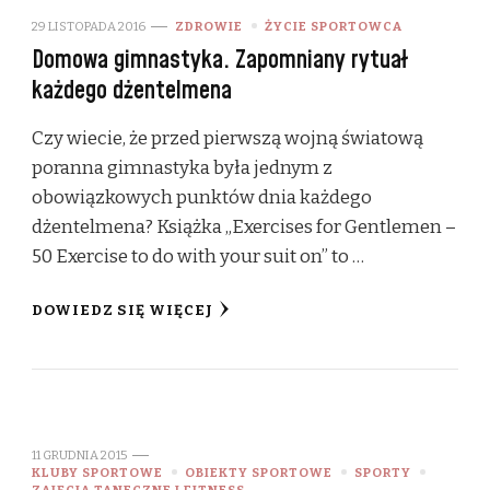
29 LISTOPADA 2016
ZDROWIE
ŻYCIE SPORTOWCA
Domowa gimnastyka. Zapomniany rytuał
każdego dżentelmena
Czy wiecie, że przed pierwszą wojną światową
poranna gimnastyka była jednym z
obowiązkowych punktów dnia każdego
dżentelmena? Książka „Exercises for Gentlemen –
50 Exercise to do with your suit on” to …
DOWIEDZ SIĘ WIĘCEJ
11 GRUDNIA 2015
KLUBY SPORTOWE
OBIEKTY SPORTOWE
SPORTY
ZAJĘCIA TANECZNE I FITNESS