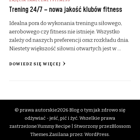
Trening 24/7 – nowa jakość klubów fitness
Idealna pora do wykonania treningu siłowego,
aerobowego czy fitness nie istnieje. Wszystko
zależy od naszych preferencji oraz rozkładu dnia.
Niestety większość siłowni otwartych jest w …
DOWIEDZ SIĘ WIĘCEJ
© prawa autorskie2026
Blog o tym jak zdrowo się
odżywiać - jeść, pić i żyć
. Wszelkie prawa
zastrzeżone.
Yummy Recipe | Stworzony przez
Blossom
Themes
.Zasilana przez:
WordPress
.