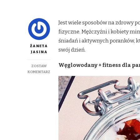
Jest wiele sposobów na zdrowy po
fizyczne. Mężczyźni i kobiety m
śniadań i aktywnych poranków, któ
ŻANETA
swój dzień.
JASINA
Węglowodany + fitness dla pa
ZOSTAW
DO
KOMENTARZ
ZDROWY
START
W
NOWY
DZIEŃ
–
DLA
KOBIET
I
MĘŻCZYZN