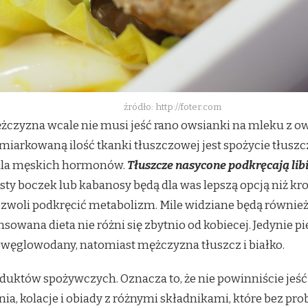
źródło: http://foter.com
czyzna wcale nie musi jeść rano owsianki na mleku z owo
miarkowaną ilość tkanki tłuszczowej jest spożycie tłuszcz
 dla męskich hormonów.
Tłuszcze nasycone podkręcają libi
łusty boczek lub kabanosy będą dla was lepszą opcją niż k
pozwoli podkręcić metabolizm. Mile widziane będą również
owana dieta nie różni się zbytnio od kobiecej. Jedynie pie
e węglowodany, natomiast mężczyzna tłuszcz i białko.
duktów spożywczych. Oznacza to, że nie powinniście jeść
ia, kolacje i obiady z różnymi składnikami, które bez p