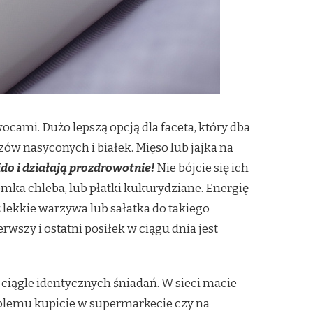
cami. Dużo lepszą opcją dla faceta, który dba
ów nasyconych i białek. Mięso lub jajka na
do i działają prozdrowotnie!
Nie bójcie się ich
romka chleba, lub płatki kukurydziane. Energię
 lekkie warzywa lub sałatka do takiego
rwszy i ostatni posiłek w ciągu dnia jest
 ciągle identycznych śniadań. W sieci macie
roblemu kupicie w supermarkecie czy na