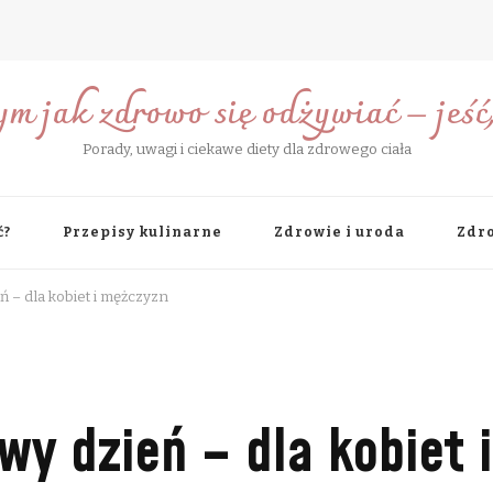
ym jak zdrowo się odżywiać – jeść, 
Porady, uwagi i ciekawe diety dla zdrowego ciała
ć?
Przepisy kulinarne
Zdrowie i uroda
Zdro
 – dla kobiet i mężczyzn
wy dzień – dla kobiet 