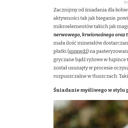
źr
Zacznijmy od śniadania dla kobi
aktywności tak jak bieganie, po
mikroelementów takich jak magne
nerwowego, krwionośnego oraz t
mała ilość minerałów dostarczany
płatki (
sprawdź
) na pasteryzowan
gryczane bądź ryżowe w łupince 
został usunięty w procesie oczys
rozpuszczalne w tłuszczach. Taki
Śniadanie myśliwego w stylu 