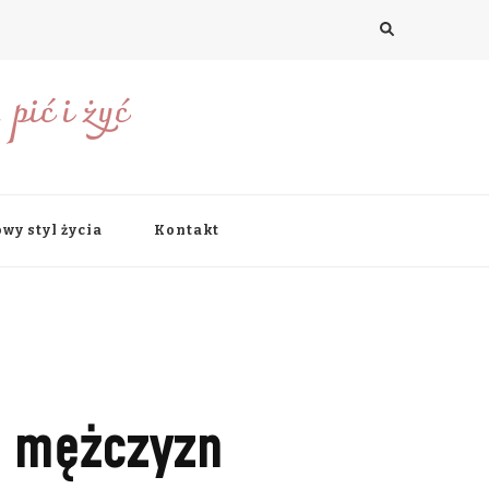
pić i żyć
wy styl życia
Kontakt
i mężczyzn