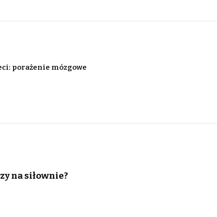
eci: porażenie mózgowe
zy na siłownie?