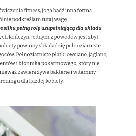
wiczenia fitness, joga bądź inna forma
ólnie podkreślam tutaj wagę
siłku pełną rolę uzupełniającą dla układu
nych kończyn. Jednym z powodów jest zbyt
kobiety powinny składać się pełnoziarniste
ców. Pełnoziarniste płatki owsiane, jaglane,
mentów i błonnika pokarmowego, który nie
onieważ zawiera żywe bakterie i witaminy
reningu dla każdej kobiety.