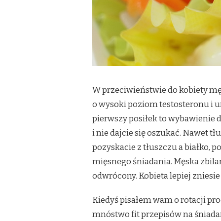
W przeciwieństwie do kobiety męż
o wysoki poziom testosteronu i u
pierwszy posiłek to wybawienie
i nie dajcie się oszukać. Nawet t
pozyskacie z tłuszczu a białko, 
mięsnego śniadania. Męska zbilans
odwrócony. Kobieta lepiej zniesi
Kiedyś pisałem wam o rotacji pro
mnóstwo fit przepisów na śniadan