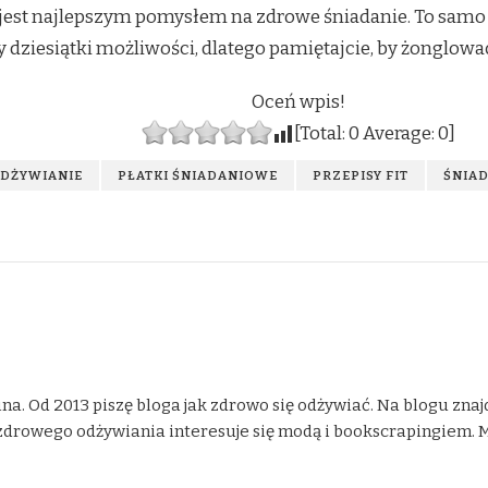
ie jest najlepszym pomysłem na zdrowe śniadanie. To samo
dziesiątki możliwości, dlatego pamiętajcie, by żonglować 
Oceń wpis!
[Total:
0
Average:
0
]
DŻYWIANIE
PŁATKI ŚNIADANIOWE
PRZEPISY FIT
ŚNIA
na. Od 2013 piszę bloga jak zdrowo się odżywiać. Na blogu znaj
drowego odżywiania interesuje się modą i bookscrapingiem. Moje