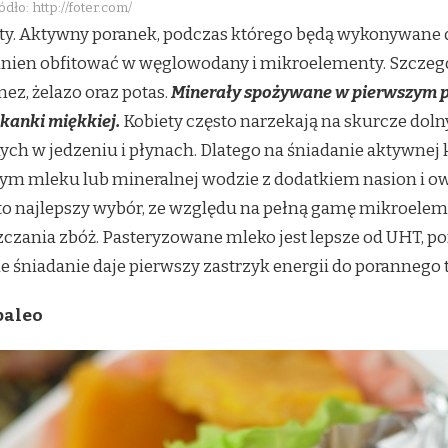
ódło: http://foter.com/
ety. Aktywny poranek, podczas którego będą wykonywane ć
winien obfitować w węglowodany i mikroelementy. Szczeg
z, żelazo oraz potas.
Minerały spożywane w pierwszym po
kanki miękkiej.
Kobiety często narzekają na skurcze dol
ch w jedzeniu i płynach. Dlatego na śniadanie aktywnej 
ym mleku lub mineralnej wodzie z dodatkiem nasion i owo
to najlepszy wybór, ze względu na pełną gamę mikroele
zczania zbóż. Pasteryzowane mleko jest lepsze od UHT, p
e śniadanie daje pierwszy zastrzyk energii do porannego t
paleo