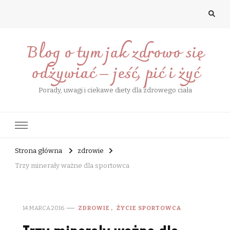
Blog o tym jak zdrowo się
odżywiać – jeść, pić i żyć
Porady, uwagi i ciekawe diety dla zdrowego ciała
Strona główna
zdrowie
Trzy minerały ważne dla sportowca
14 MARCA 2016
ZDROWIE
ŻYCIE SPORTOWCA