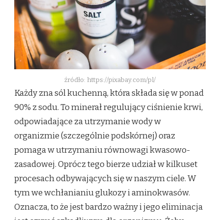
źródło: https://pixabay.com/pl/
Każdy zna sól kuchenną, która składa się w ponad
90% z sodu. To minerał regulujący ciśnienie krwi,
odpowiadające za utrzymanie wody w
organizmie (szczególnie podskórnej) oraz
pomaga w utrzymaniu równowagi kwasowo-
zasadowej. Oprócz tego bierze udział w kilkuset
procesach odbywających się w naszym ciele. W
tym we wchłanianiu glukozy i aminokwasów.
Oznacza, to że jest bardzo ważny i jego eliminacja