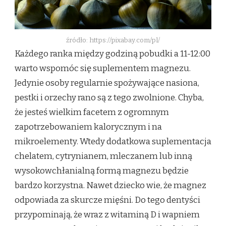
źródło: https://pixabay.com/pl/
Każdego ranka między godziną pobudki a 11-12:00
warto wspomóc się suplementem magnezu.
Jedynie osoby regularnie spożywające nasiona,
pestki i orzechy rano są z tego zwolnione. Chyba,
że jesteś wielkim facetem z ogromnym
zapotrzebowaniem kalorycznym i na
mikroelementy. Wtedy dodatkowa suplementacja
chelatem, cytrynianem, mleczanem lub inną
wysokowchłanialną formą magnezu będzie
bardzo korzystna. Nawet dziecko wie, że magnez
odpowiada za skurcze mięśni. Do tego dentyści
przypominają, że wraz z witaminą D i wapniem