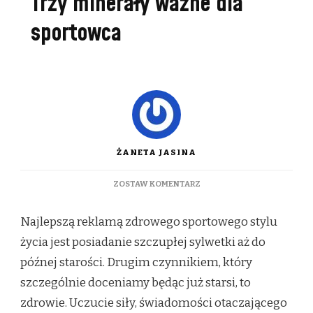
Trzy minerały ważne dla
sportowca
ŻANETA JASINA
DO
ZOSTAW KOMENTARZ
TRZY
MINERAŁY
Najlepszą reklamą zdrowego sportowego stylu
WAŻNE
DLA
życia jest posiadanie szczupłej sylwetki aż do
SPORTOWCA
późnej starości. Drugim czynnikiem, który
szczególnie doceniamy będąc już starsi, to
zdrowie. Uczucie siły, świadomości otaczającego