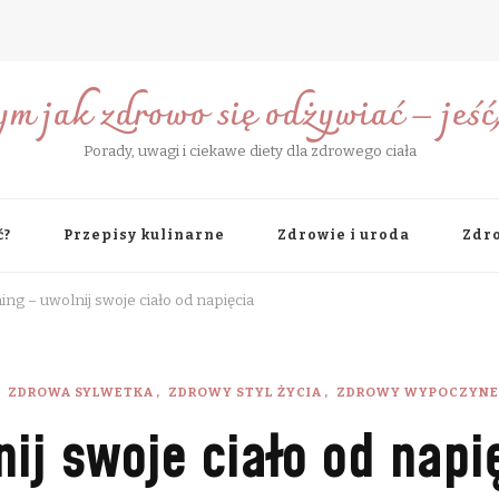
ym jak zdrowo się odżywiać – jeść, 
Porady, uwagi i ciekawe diety dla zdrowego ciała
ć?
Przepisy kulinarne
Zdrowie i uroda
Zdro
ing – uwolnij swoje ciało od napięcia
ZDROWA SYLWETKA
ZDROWY STYL ŻYCIA
ZDROWY WYPOCZYNE
ij swoje ciało od napi