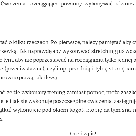
Ćwiczenia rozciągające powinny wykonywać również os
tać o kilku rzeczach. Po pierwsze, należy pamiętać aby 
zgrzewką. Tak naprawdę aby wykonywać stretching już wcz
o tym, aby nie poprzestawać na rozciąganiu tylko jednej p
(przeciwstawne), czyli np. przednią i tylną stronę ramie
arówno prawą, jak i lewą.
ć, że źle wykonany trening zamiast pomóc, może zaszkodzi
ię je i jak się wykonuje poszczególne ćwiczenia, zasięgni
tku) wykonujcie pod okiem kogoś, kto się na tym zna, np
ss
.
Oceń wpis!