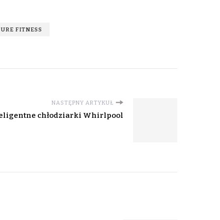
PURE FITNESS
NASTĘPNY ARTYKUŁ
inteligentne chłodziarki Whirlpool