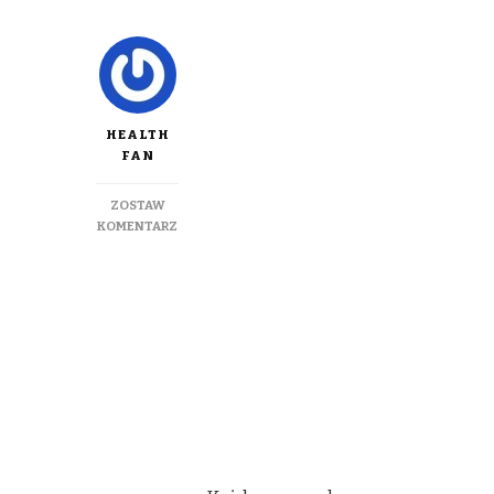
HEALTH
FAN
ZOSTAW
DO
KOMENTARZ
STRETCHING
–
UWOLNIJ
SWOJE
CIAŁO
OD
NAPIĘCIA