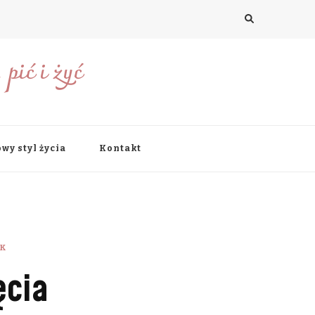
pić i żyć
wy styl życia
Kontakt
K
ęcia