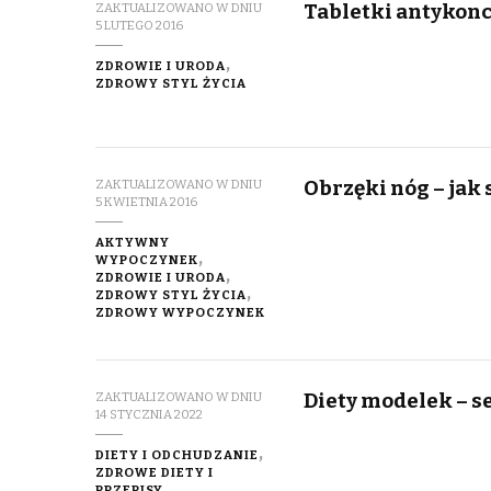
Tabletki antykonc
ZAKTUALIZOWANO W DNIU
5 LUTEGO 2016
ZDROWIE I URODA
ZDROWY STYL ŻYCIA
Obrzęki nóg – jak
ZAKTUALIZOWANO W DNIU
5 KWIETNIA 2016
AKTYWNY
WYPOCZYNEK
ZDROWIE I URODA
ZDROWY STYL ŻYCIA
ZDROWY WYPOCZYNEK
Diety modelek – s
ZAKTUALIZOWANO W DNIU
14 STYCZNIA 2022
DIETY I ODCHUDZANIE
ZDROWE DIETY I
PRZEPISY