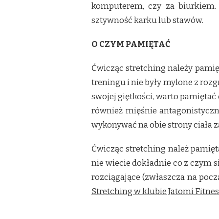
komputerem, czy za biurkiem. 
sztywność karku lub stawów.
O CZYM PAMIĘTAĆ
Ćwicząc stretching należy pamię
treningu i nie były mylone z ro
swojej giętkości, warto pamiętać 
również mięśnie antagonistyczne 
wykonywać na obie strony ciała z
Ćwicząc stretching należ pamięta
nie wiecie dokładnie co z czym s
rozciągające (zwłaszcza na począ
Stretching w klubie Jatomi Fitne