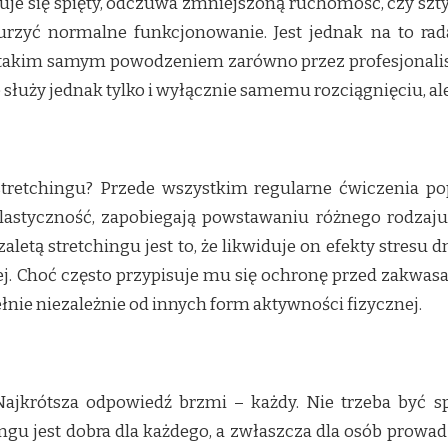
zuje się spięty, odczuwa zmniejszoną ruchomość, czy szt
urzyć normalne funkcjonowanie. Jest jednak na to rad
takim samym powodzeniem zarówno przez profesjonalistó
 służy jednak tylko i wyłącznie samemu rozciągnięciu, al
 stretchingu? Przede wszystkim regularne ćwiczenia p
lastyczność, zapobiegają powstawaniu różnego rodzaju
aletą stretchingu jest to, że likwiduje on efekty stres
j. Choć często przypisuje mu się ochronę przed zakwas
nie niezależnie od innych form aktywności fizycznej.
ajkrótsza odpowiedź brzmi – każdy. Nie trzeba być sp
ngu jest dobra dla każdego, a zwłaszcza dla osób prowad