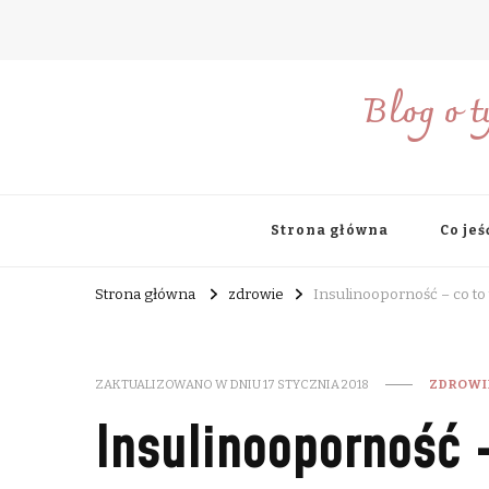
Blog o t
Strona główna
Co jeś
Strona główna
zdrowie
Insulinooporność – co to 
ZAKTUALIZOWANO W DNIU
17 STYCZNIA 2018
ZDROWI
Insulinooporność 