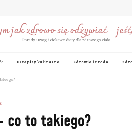
ym jak zdrowo się odżywiać – jeść, 
Porady, uwagi i ciekawe diety dla zdrowego ciała
ć?
Przepisy kulinarne
Zdrowie i uroda
Zdro
takiego?
E
– co to takiego?