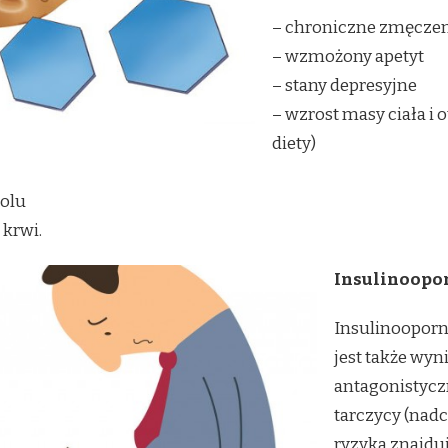
– chroniczne zmęczen
– wzmożony apetyt
– stany depresyjne
– wzrost masy ciała i
diety)
olu
krwi.
Insulinoopor
Insulinooporn
jest także wy
antagonistycz
tarczycy (nad
ryzyka znajduj