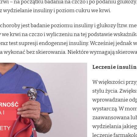
krwi – na początku badania na czczo i po podaniu glukozy
 wydzielanie insuliny i poziom cukru we krwi.
horoby jest badanie poziomu insuliny i glukozy (tzw. m
ozy we krwi na czczo i wyliczeniu na tej podstawie wskaź
y oraz test supresji endogennej insuliny. Wcześniej jednak
 wykonać bez skierowania. Niektóre wymagają skierowan
Leczenie insuli
W większości przy
stylu życia. Zwięk
wprowadzanie odp
wystarczą. W mome
zaawansowana lub
wydzielania jakie
leczenie farmakol