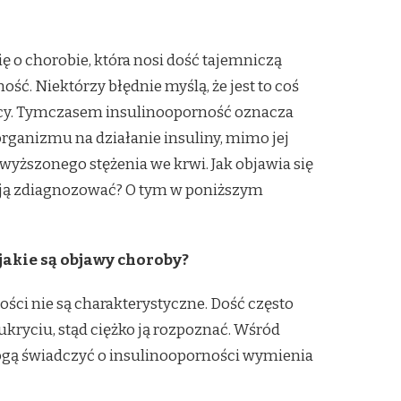
się o chorobie, która nosi dość tajemniczą
ść. Niektórzy błędnie myślą, że jest to coś
cy. Tymczasem insulinooporność oznacza
rganizmu na działanie insuliny, mimo jej
yższonego stężenia we krwi. Jak objawia się
ak ją zdiagnozować? O tym w poniższym
jakie są objawy choroby?
ści nie są charakterystyczne. Dość często
ukryciu, stąd ciężko ją rozpoznać. Wśród
ą świadczyć o insulinooporności wymienia