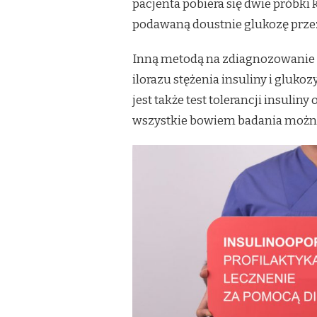
pacjenta pobiera się dwie próbki 
podawaną doustnie glukozę przez
Inną metodą na zdiagnozowanie c
ilorazu stężenia insuliny i gluk
jest także test tolerancji insulin
wszystkie bowiem badania można