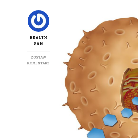
HEALTH
FAN
ZOSTAW
DO
KOMENTARZ
INSULINOOPORNOŚĆ
–
CO
TO
TAKIEGO?