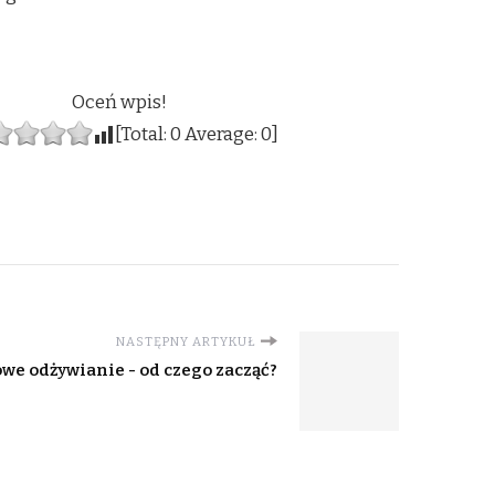
Oceń wpis!
[Total:
0
Average:
0
]
NASTĘPNY ARTYKUŁ
we odżywianie - od czego zacząć?