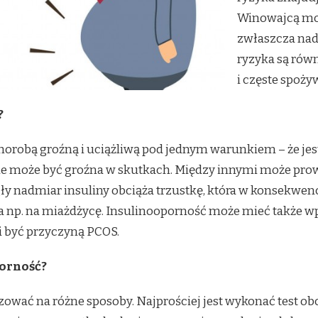
Winowajcą moż
zwłaszcza na
ryzyka są równ
i częste spoży
?
horobą groźną i uciążliwą pod jednym warunkiem – że jes
e może być groźna w skutkach. Między innymi może prow
ągły nadmiar insuliny obciąża trzustkę, która w konsekwe
a np. na miażdżycę. Insulinooporność może mieć także 
i być przyczyną PCOS.
orność?
wać na różne sposoby. Najprościej jest wykonać test ob