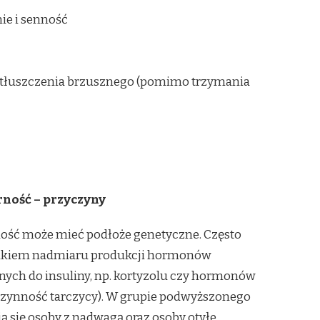
ie i senność
 otłuszczenia brzusznego (pomimo trzymania
ność – przyczyny
ość może mieć podłoże genetyczne. Często
nikiem nadmiaru produkcji hormonów
nych do insuliny, np. kortyzolu czy hormonów
czynność tarczycy). W grupie podwyższonego
ą się osoby z nadwagą oraz osoby otyłe.