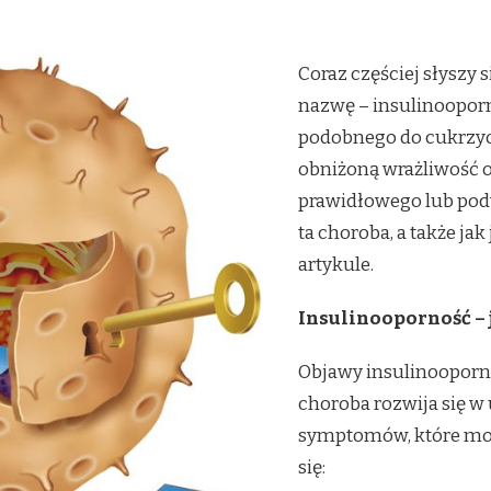
Coraz częściej słyszy 
nazwę – insulinooporno
podobnego do cukrzy
obniżoną wrażliwość o
prawidłowego lub podw
ta choroba, a także j
artykule.
Insulinooporność – 
Objawy insulinooporno
choroba rozwija się w 
symptomów, które mog
się: