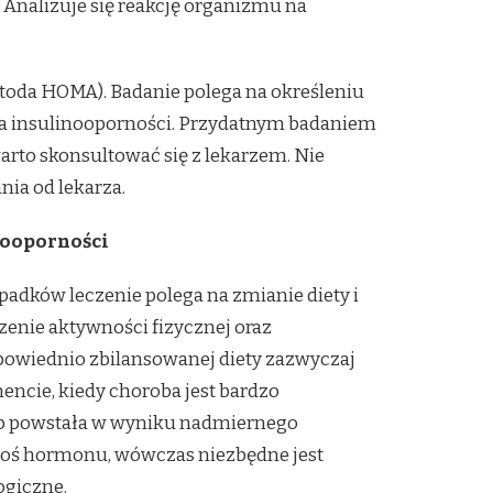
. Analizuje się reakcję organizmu na
etoda HOMA). Badanie polega na określeniu
nika insulinooporności. Przydatnym badaniem
 warto skonsultować się z lekarzem. Nie
ia od lekarza.
nooporności
padków leczenie polega na zmianie diety i
szenie aktywności fizycznej oraz
owiednio zbilansowanej diety zazwyczaj
ncie, kiedy choroba jest bardzo
 powstała w wyniku nadmiernego
goś hormonu, wówczas niezbędne jest
ogiczne.