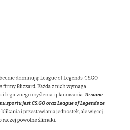
obecnie dominują: League of Legends, CS.GO
ów firmy Blizzard. Każda z nich wymaga
 i logicznego myślenia i planowania.
Te same
u sportu jest CS.GO oraz League of Legends ze
likania i przestawiania jednostek, ale więcej
o raczej powolne ślimaki.