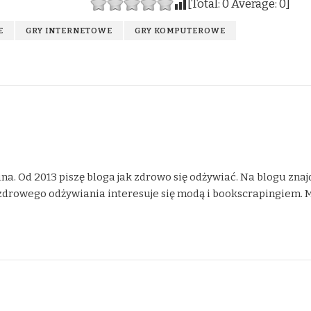
[Total:
0
Average:
0
]
E
GRY INTERNETOWE
GRY KOMPUTEROWE
na. Od 2013 piszę bloga jak zdrowo się odżywiać. Na blogu znaj
drowego odżywiania interesuje się modą i bookscrapingiem. Moje