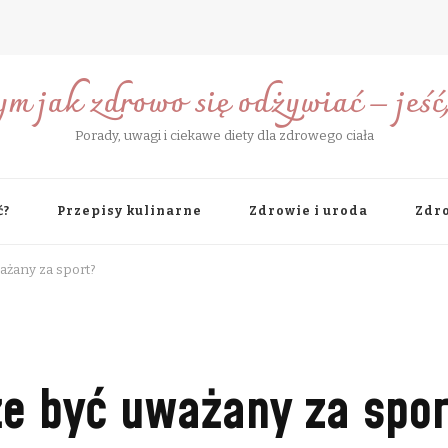
ym jak zdrowo się odżywiać – jeść, 
Porady, uwagi i ciekawe diety dla zdrowego ciała
ć?
Przepisy kulinarne
Zdrowie i uroda
Zdro
ażany za sport?
e być uważany za spor