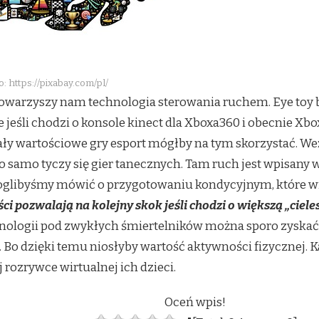
o: https://pixabay.com/pl/
 towarzyszy nam technologia sterowania ruchem. Eye toy 
jeśli chodzi o konsole kinect dla Xboxa360 i obecnie Xbo
ały wartościowe gry esport mógłby na tym skorzystać. We
o samo tyczy się gier tanecznych. Tam ruch jest wpisany w
libyśmy mówić o przygotowaniu kondycyjnym, które wią
ci pozwalają na kolejny skok jeśli chodzi o większą „ciel
ologii pod zwykłych śmiertelników można sporo zyskać. 
i. Bo dzięki temu niosłyby wartość aktywności fizycznej. 
rozrywce wirtualnej ich dzieci.
Oceń wpis!