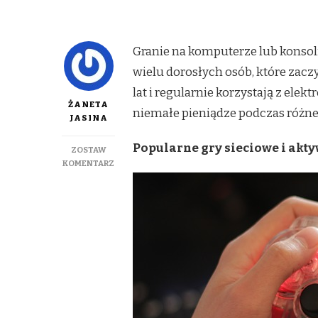
Granie na komputerze lub konsoli
wielu dorosłych osób, które zaczy
lat i regularnie korzystają z ele
ŻANETA
niemałe pieniądze podczas różne
JASINA
Popularne gry sieciowe i akt
ZOSTAW
DO
KOMENTARZ
KIEDY
E-
SPORT
MOŻE
BYĆ
UWAŻANY
ZA
SPORT?