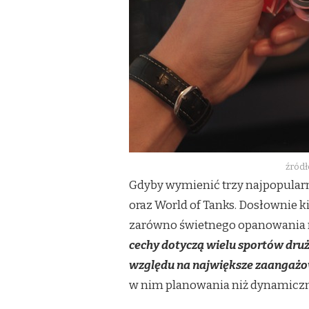
źródł
Gdyby wymienić trzy najpopularni
oraz World of Tanks. Dosłownie ki
zarówno świetnego opanowania mys
cechy dotyczą wielu sportów dru
względu na największe zaangażow
w nim planowania niż dynamiczneg