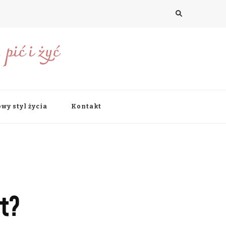
pić i żyć
wy styl życia
Kontakt
t?