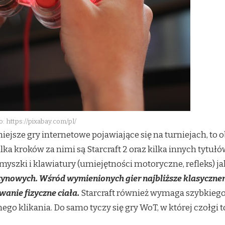
o: https://pixabay.com/pl/
ejsze gry internetowe pojawiające się na turniejach, to 
lka kroków za nimi są Starcraft 2 oraz kilka innych tytuł
zki i klawiatury (umiejętności motoryczne, refleks) jak
żynowych. Wśród wymienionych gier najbliższe klasycznem
anie fizyczne ciała.
Starcraft również wymaga szybkiego k
o klikania. Do samo tyczy się gry WoT, w której czołgi t