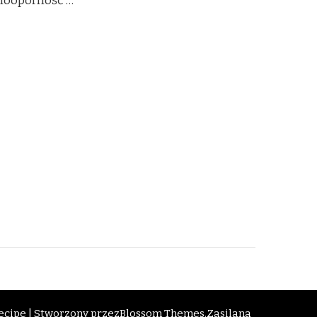
nooporność …
cipe | Stworzony przez
Blossom Themes
.Zasilana