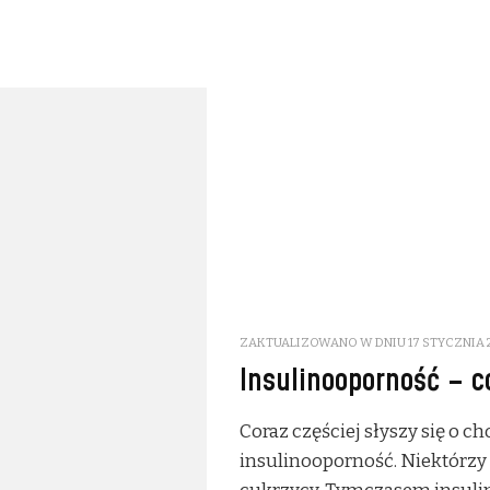
ZAKTUALIZOWANO W DNIU
17 STYCZNIA 
Insulinooporność – c
Coraz częściej słyszy się o c
insulinooporność. Niektórzy 