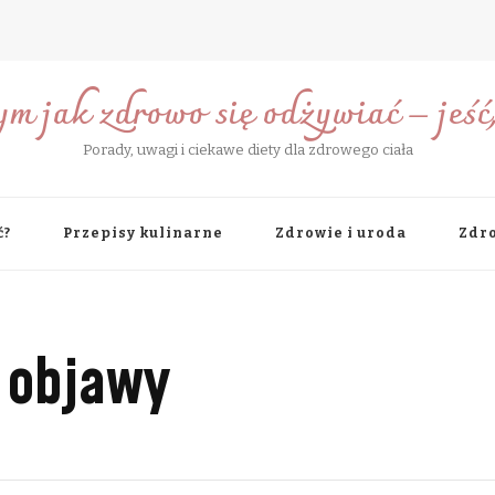
ym jak zdrowo się odżywiać – jeść, 
Porady, uwagi i ciekawe diety dla zdrowego ciała
ć?
Przepisy kulinarne
Zdrowie i uroda
Zdro
 objawy