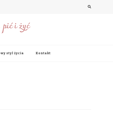
pić i żyć
wy styl życia
Kontakt