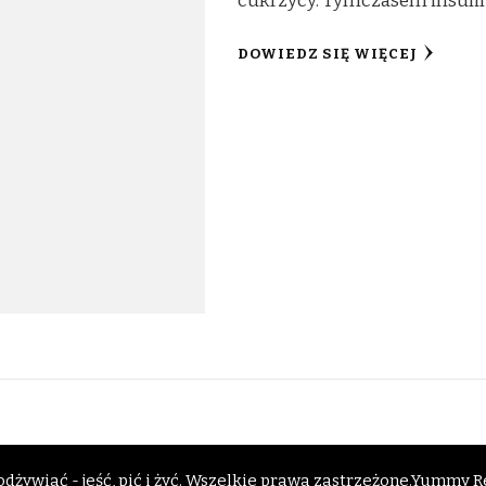
cukrzycy. Tymczasem insuli
DOWIEDZ SIĘ WIĘCEJ
dżywiać - jeść, pić i żyć
. Wszelkie prawa zastrzeżone.
Yummy Re