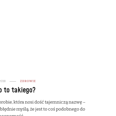
2018
ZDROWIE
o to takiego?
horobie, która nosi dość tajemniczą nazwę –
błędnie myślą, że jest to coś podobnego do