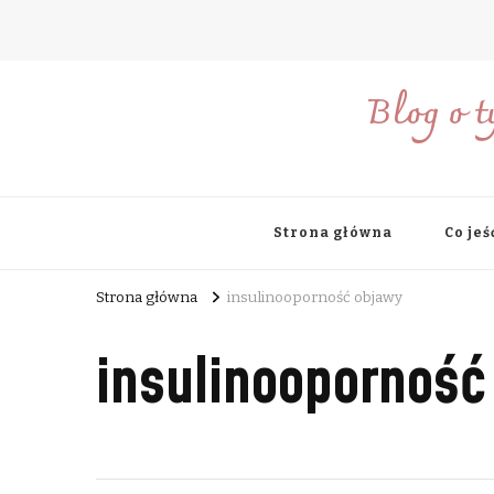
Blog o t
Strona główna
Co jeś
Strona główna
insulinooporność objawy
insulinooporność