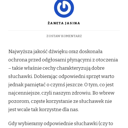
ŻANETA JASINA
DO
ZOSTAW KOMENTARZ
SŁUCHAWKI
NAUSZNE
Najwyższa jakość dźwięku oraz doskonała
PRZYJAZNE
ZDROWIU
ochrona przed odgłosami płynącymi z otoczenia
– takie właśnie cechy charakteryzują dobre
słuchawki. Dobierając odpowiedni sprzęt warto
jednak pamiętać o czymś jeszcze. O tym, co jest
najcenniejsze, czyli naszym zdrowiu. Bo wbrew
pozorom, częste korzystanie ze słuchawek nie
jest wcale tak korzystne dla nas.
Gdy wybieramy odpowiednie słuchawki (czy to