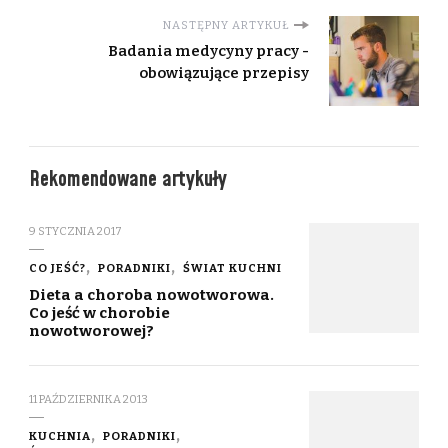
NASTĘPNY ARTYKUŁ
Badania medycyny pracy -
obowiązujące przepisy
Rekomendowane artykuły
9 STYCZNIA 2017
CO JEŚĆ?
PORADNIKI
ŚWIAT KUCHNI
Dieta a choroba nowotworowa.
Co jeść w chorobie
nowotworowej?
11 PAŹDZIERNIKA 2013
KUCHNIA
PORADNIKI