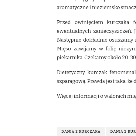
aromatyczne i nieziemsko smacz
Przed owinięciem kurczaka f
ewentualnych zanieczyszczeń. Ja
Następnie dokładnie osuszamy m
Mięso zawijamy w folię niczy
piekarnika. Czekamy około 20-30
Dietetyczny kurczak fenomena
szparagową. Prawda jest taka, ż
Więcej informacji o walorach mi
DANIA Z KURCZAKA
DANIA Z KU