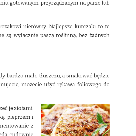
ydaniu gotowanym, przyrządzanym na parze lub
rczakowi nierówny. Najlepsze kurczaki to te
e są wyłącznie paszą roślinną, bez żadnych
tedy bardzo mało tłuszczu, a smakować będzie
ponujecie, możecie użyć rękawa foliowego do
eć je ziołami.
ą, pieprzem i
rymentowanie z
będą cudownie