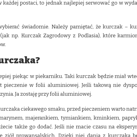
w każdej postaci, to jednak najlepiej serwować go w w
wybierać świadomie. Należy pamiętać, że kurczak – ku
jak np. Kurczak Zagrodowy z Podlasia), które karmion
ów.
kurczaka?
lepiej piekąc w piekarniku. Taki kurczak będzie miał w
st pieczenie w folii aluminiowej. Jeśli takową nie dys
nia. Ja zostaję przy folii aluminiowej.
urczaka ciekawego smaku, przed pieczeniem warto natrz
marynem, majerankiem, tymiankiem, kminkiem, papryk
możecie także go dodać. Jeśli nie macie czasu na ekspe
kę ziół prowansalskich. Dzięki niej dania z kurczaka 