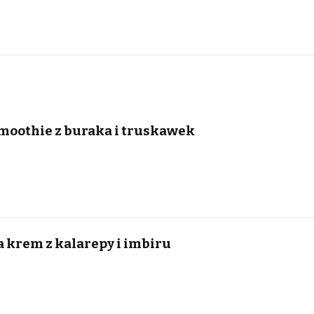
smoothie z buraka i truskawek
 krem z kalarepy i imbiru