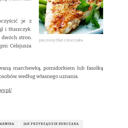
czyścić je z
) i tłuszczyk.
 dwóch stron.
pieczony filet z kurczaka
pni Celsjusza
owaną marchewką, pomidorkiem lub fasolką
posobów, według własnego uznania.
wy.pl/
KARNIKA
JAK PRZYRZĄDZIK KURCZAKA