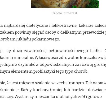
źródło: pinterest
 najbardziej dietetyczne i lekkostrawne. Lekarze zalecaj
czakiem powinny sięgać osoby o delikatnym przewodzie p
 chorobami układu pokarmowego.
je się dużą zawartością pełnowartościowego białka. 
ładniki mineralne. Właściwości zdrowotne kurczaka związ
t jednym z czynników odpowiedzialnych za rozwój groźny
żnym elementem profilaktyki tego typu chorób.
ebie, że jest mięsem szalenie wszechstronnym. Tak napra
enicie. Każdy kucharz (mniej lub bardziej doświadczo
smaczny. Wystarczy mieszanka ulubionych ziół i gotowe.