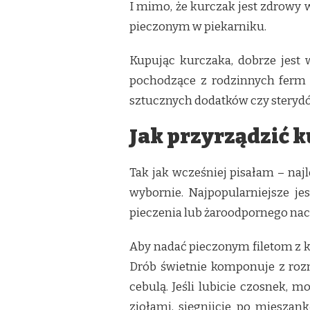
I mimo, że kurczak jest zdrowy 
pieczonym w piekarniku.
Kupując kurczaka, dobrze jest 
pochodzące z rodzinnych ferm (
sztucznych dodatków czy steryd
Jak przyrządzić 
Tak jak wcześniej pisałam – naj
wybornie. Najpopularniejsze je
pieczenia lub żaroodpornego naczy
Aby nadać pieczonym filetom z k
Drób świetnie komponuje z roz
cebulą. Jeśli lubicie czosnek, 
ziołami, sięgnijcie po mieszan