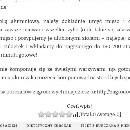
ne.
olią aluminiową, należy dokładnie umyć mięso i o
 zawsze usuwam wszelkie żyłki (o ile takie się zdarzą
ięso i posypujemy je ulubionymi ziołami – najlepiej z
m cukierek i wkładamy do nagrzanego do 180-200 sto
 minut i gotowe!
lnie komponuje się ze świeżymi warzywami, np. got
e dania z kurczaka możecie komponować na sto różnych s
ęsa kurczaków zagrodowych znajdziesz tu:
http://zagrodo
Oceń wpis!
[Total:
0
Average:
0
]
RCZAKIEM
DIETETYCZNY KURCZAK
FILET Z KURCZAKA Z PIE