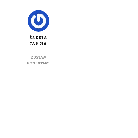
ŻANETA
JASINA
ZOSTAW
DO
KOMENTARZ
SMACZNIE
I
ZDROWO
–
DIETETYCZNY
KURCZAK