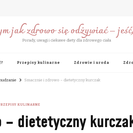
ym jak zdrowo się odżywiać – jeść, 
Porady, uwagi i ciekawe diety dla zdrowego ciała
ć?
Przepisy kulinarne
Zdrowie i uroda
Zdro
chudzanie
Smacznie i zdrowo – dietetyczny kurczak
PRZEPISY KULINARNE
 – dietetyczny kurcza