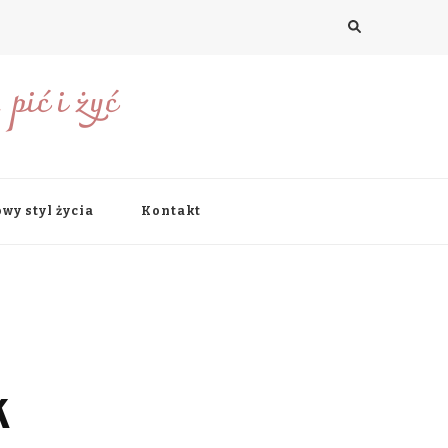
pić i żyć
wy styl życia
Kontakt
k