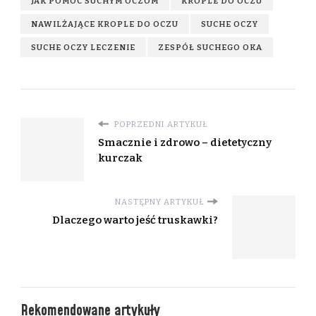
JAK POMÓC SUCHYM OCZOM
KROPLE DO OCZU
NAWILŻAJĄCE KROPLE DO OCZU
SUCHE OCZY
SUCHE OCZY LECZENIE
ZESPÓŁ SUCHEGO OKA
POPRZEDNI ARTYKUŁ
Smacznie i zdrowo – dietetyczny
kurczak
NASTĘPNY ARTYKUŁ
Dlaczego warto jeść truskawki?
Rekomendowane artykuły