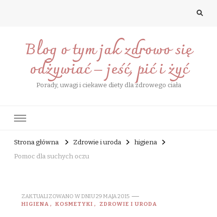
Blog o tym jak zdrowo się
odżywiać – jeść, pić i żyć
Porady, uwagi i ciekawe diety dla zdrowego ciała
Strona główna
Zdrowie i uroda
higiena
Pomoc dla suchych oczu
ZAKTUALIZOWANO W DNIU
29 MAJA 2015
HIGIENA
KOSMETYKI
ZDROWIE I URODA