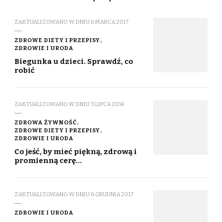
ZAKTUALIZOWANO W DNIU
6 MARCA 2017
ZDROWE DIETY I PRZEPISY
ZDROWIE I URODA
Biegunka u dzieci. Sprawdź, co
robić
ZAKTUALIZOWANO W DNIU
3 LIPCA 2014
ZDROWA ŻYWNOŚĆ
ZDROWE DIETY I PRZEPISY
ZDROWIE I URODA
Co jeść, by mieć piękną, zdrową i
promienną cerę…
ZAKTUALIZOWANO W DNIU
6 GRUDNIA 2017
ZDROWIE I URODA