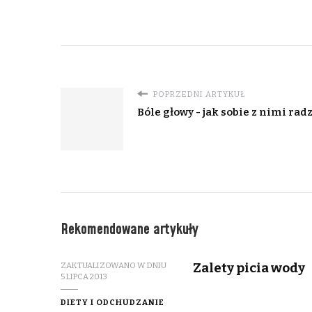
POPRZEDNI ARTYKUŁ
Bóle głowy - jak sobie z nimi rad
Rekomendowane artykuły
Zalety picia wody
ZAKTUALIZOWANO W DNIU
5 LIPCA 2013
DIETY I ODCHUDZANIE