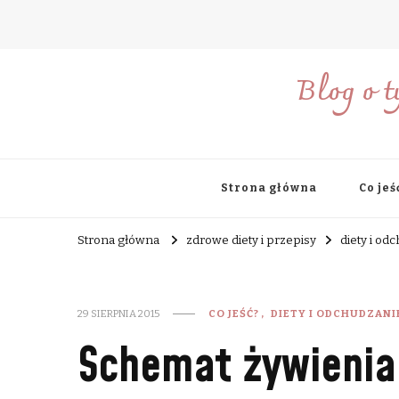
Blog o t
Strona główna
Co jeś
Strona główna
zdrowe diety i przepisy
diety i od
29 SIERPNIA 2015
CO JEŚĆ?
DIETY I ODCHUDZANI
Schemat żywienia