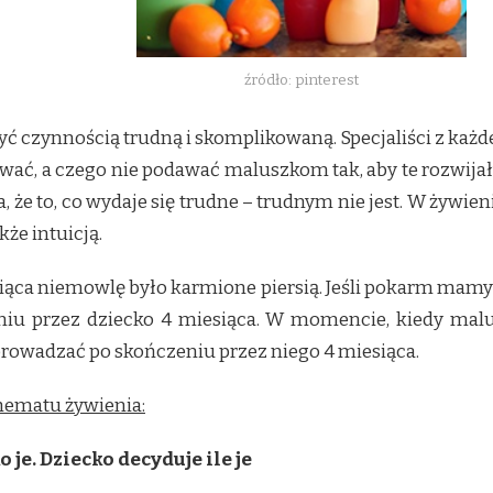
źródło: pinterest
ć czynnością trudną i skomplikowaną. Specjaliści z każd
awać, a czego nie podawać maluszkom tak, aby te rozwijał
ka, że to, co wydaje się trudne – trudnym nie jest. W żyw
kże intuicją.
esiąca niemowlę było karmione piersią. Jeśli pokarm mam
iu przez dziecko 4 miesiąca. W momencie, kiedy ma
owadzać po skończeniu przez niego 4 miesiąca.
chematu żywienia:
 je. Dziecko decyduje ile je