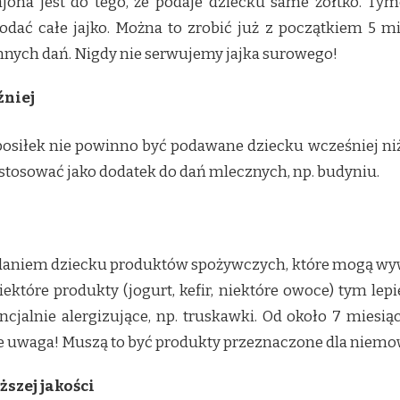
jona jest do tego, że podaje dziecku same żółtko. T
dać całe jajko. Można to zrobić już z początkiem 5 m
innych dań. Nigdy nie serwujemy jajka surowego!
źniej
osiłek nie powinno być podawane dziecku wcześniej niż
tosować jako dodatek do dań mlecznych, np. budyniu.
daniem dziecku produktów spożywczych, które mogą wyw
które produkty (jogurt, kefir, niektóre owoce) tym lepi
jalnie alergizujące, np. truskawki. Od około 7 miesi
le uwaga! Muszą to być produkty przeznaczone dla niemo
ższej jakości