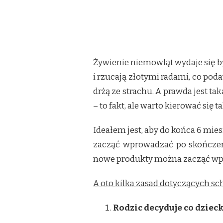
Żywienie niemowląt wydaje się by
i rzucają złotymi radami, co pod
drżą ze strachu. A prawda jest ta
– to fakt, ale warto kierować się ta
Ideałem jest, aby do końca 6 mi
zacząć wprowadzać po skończen
nowe produkty można zacząć wpr
A oto kilka zasad dotyczących s
Rodzic decyduje co dziecko