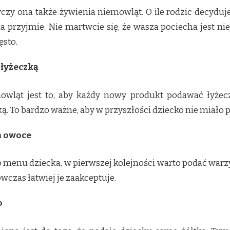
yczy ona także żywienia niemowląt. O ile rodzic decyduje
a przyjmie. Nie martwcie się, że wasza pociecha jest ni
ęsto.
łyżeczką
ląt jest to, aby każdy nowy produkt podawać łyżeczk
ką. To bardzo ważne, aby w przyszłości dziecko nie mia
m owoce
enu dziecka, w pierwszej kolejności warto podać warzy
czas łatwiej je zaakceptuje.
o