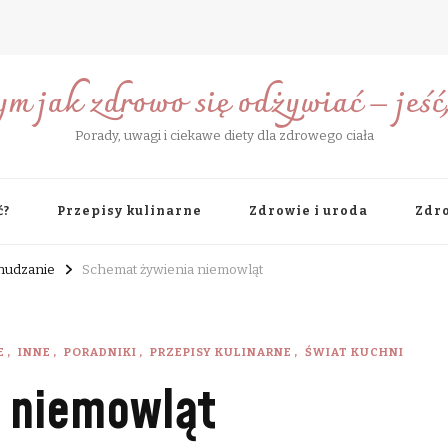
ym jak zdrowo się odżywiać – jeść, 
Porady, uwagi i ciekawe diety dla zdrowego ciała
ć?
Przepisy kulinarne
Zdrowie i uroda
Zdro
chudzanie
Schemat żywienia niemowląt
E
INNE
PORADNIKI
PRZEPISY KULINARNE
ŚWIAT KUCHNI
 niemowląt