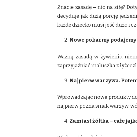
Znacie zasadę – nic na siłę? Dot
decyduje jak dużą porcję jedzeni
każde dziecko musi jeść dużo i cz
Nowe pokarmy podajemy 
Ważną zasadą w żywieniu niemow
zaprzyjaźniać maluszka z łyżecz
Najpierw warzywa. Pote
Wprowadzając nowe produkty do m
najpierw pozna smak warzyw, wów
Zamiast żółtka – całe jajk