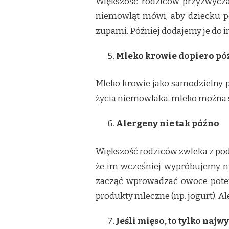
Większość rodziców przyzwycza
niemowląt mówi, aby dziecku po
zupami. Później dodajemy je do 
Mleko krowie dopiero pó
Mleko krowie jako samodzielny p
życia niemowlaka, mleko można s
Alergeny nie tak późno
Większość rodziców zwleka z po
że im wcześniej wypróbujemy nie
zacząć wprowadzać owoce potenc
produkty mleczne (np. jogurt). A
Jeśli mięso, to tylko najwy