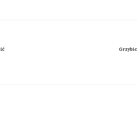
zić
Grzybic