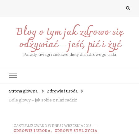
Blog o tym jak zdrowo się
odżywiać – jeść, pić i żyć
Porady, uwagi i ciekawe diety dla zdrowego ciała
Strona główna
Zdrowie i uroda
Bóle głowy – jak sobie z nimi radzić
ZAKTUALIZOWANO W DNIU
7 WRZEŚNIA 2015
ZDROWIE I URODA
ZDROWY STYL ŻYCIA