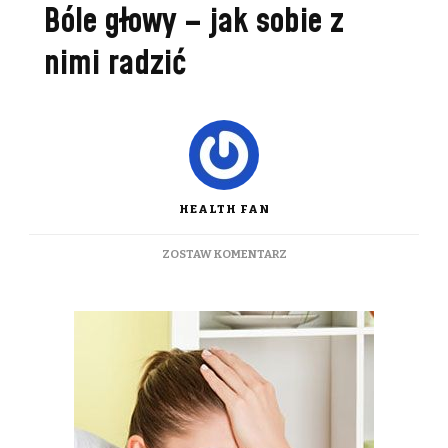
Bóle głowy – jak sobie z
nimi radzić
HEALTH FAN
DO
ZOSTAW KOMENTARZ
BÓLE
GŁOWY
–
JAK
SOBIE
Z
NIMI
RADZIĆ