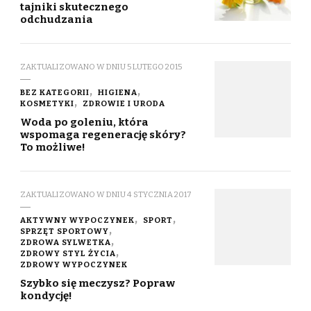
tajniki skutecznego
odchudzania
ZAKTUALIZOWANO W DNIU
5 LUTEGO 2015
BEZ KATEGORII
HIGIENA
KOSMETYKI
ZDROWIE I URODA
Woda po goleniu, która
wspomaga regenerację skóry?
To możliwe!
ZAKTUALIZOWANO W DNIU
4 STYCZNIA 2017
AKTYWNY WYPOCZYNEK
SPORT
SPRZĘT SPORTOWY
ZDROWA SYLWETKA
ZDROWY STYL ŻYCIA
ZDROWY WYPOCZYNEK
Szybko się meczysz? Popraw
kondycję!