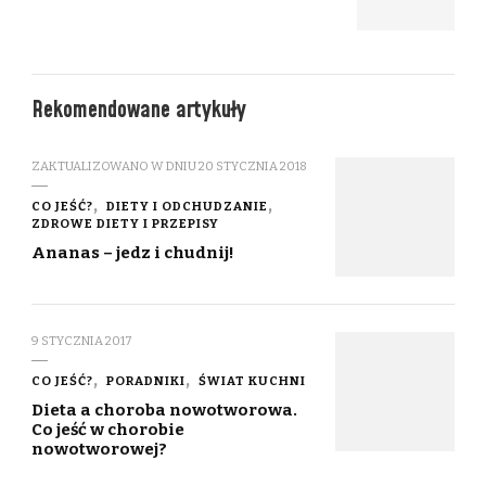
Rekomendowane artykuły
ZAKTUALIZOWANO W DNIU
20 STYCZNIA 2018
CO JEŚĆ?
DIETY I ODCHUDZANIE
ZDROWE DIETY I PRZEPISY
Ananas – jedz i chudnij!
9 STYCZNIA 2017
CO JEŚĆ?
PORADNIKI
ŚWIAT KUCHNI
Dieta a choroba nowotworowa.
Co jeść w chorobie
nowotworowej?