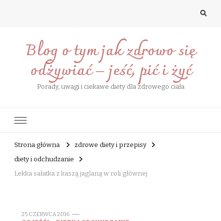
Blog o tym jak zdrowo się
odżywiać – jeść, pić i żyć
Porady, uwagi i ciekawe diety dla zdrowego ciała
Strona główna
zdrowe diety i przepisy
diety i odchudzanie
Lekka sałatka z kaszą jaglaną w roli głównej
25 CZERWCA 2016