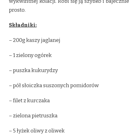
wykwintnej kolacji. Robi się ją szybko i bajecznie
prosto.
Składniki:
– 200g kaszy jaglanej
– 1 zielony ogórek
– puszka kukurydzy
– pół słoiczka suszonych pomidorów
– filet z kurczaka
– zielona pietruszka
– 5 łyżek oliwy z oliwek