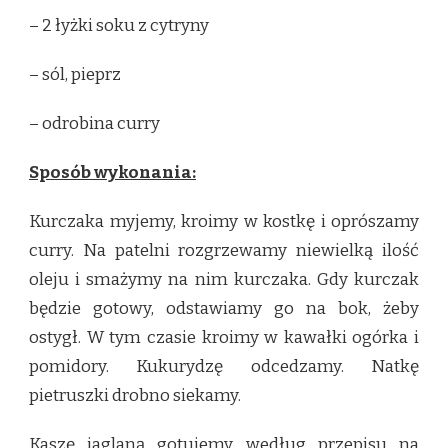
– 2 łyżki soku z cytryny
– sól, pieprz
– odrobina curry
Sposób wykonania:
Kurczaka myjemy, kroimy w kostkę i oprószamy
curry. Na patelni rozgrzewamy niewielką ilość
oleju i smażymy na nim kurczaka. Gdy kurczak
będzie gotowy, odstawiamy go na bok, żeby
ostygł. W tym czasie kroimy w kawałki ogórka i
pomidory. Kukurydzę odcedzamy. Natkę
pietruszki drobno siekamy.
Kaszę jaglaną gotujemy według przepisu na