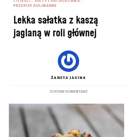
CO JEŚĆ?
DIETY I ODCHUDZANIE
PRZEPISY KULINARNE
Lekka sałatka z kaszą
jaglaną w roli głównej
ŻANETA JASINA
DO
ZOSTAW KOMENTARZ
LEKKA
SAŁATKA
Z
KASZĄ
JAGLANĄ
W
ROLI