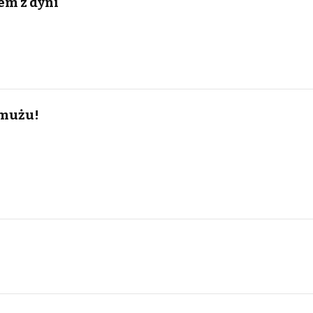
em z dyni
rmużu!