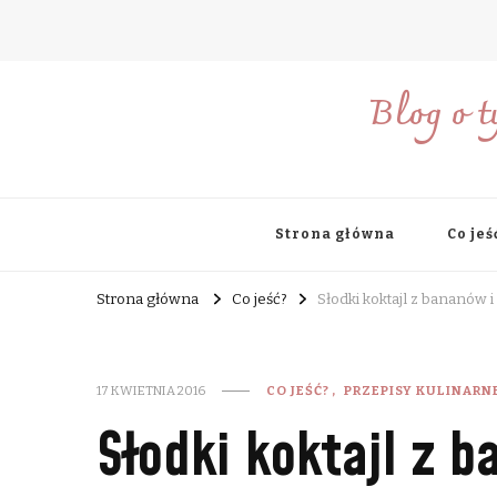
Blog o t
Strona główna
Co jeś
Strona główna
Co jeść?
Słodki koktajl z bananów i 
17 KWIETNIA 2016
CO JEŚĆ?
PRZEPISY KULINARN
Słodki koktajl z b