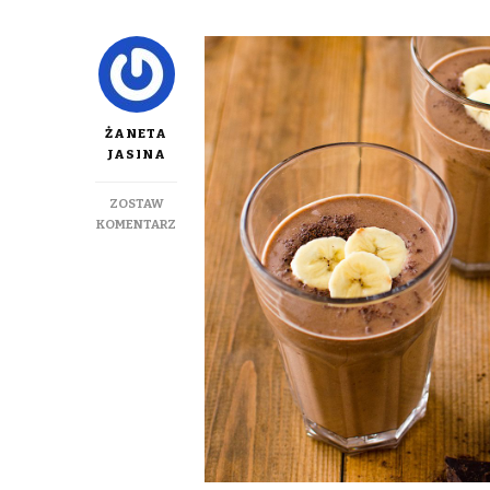
ŻANETA
JASINA
ZOSTAW
DO
KOMENTARZ
SŁODKI
KOKTAJL
Z
BANANÓW
I
DAKTYLI