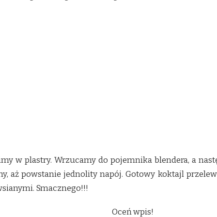
oimy w plastry. Wrzucamy do pojemnika blendera, a na
my, aż powstanie jednolity napój. Gotowy koktajl przele
wsianymi. Smacznego!!!
Oceń wpis!