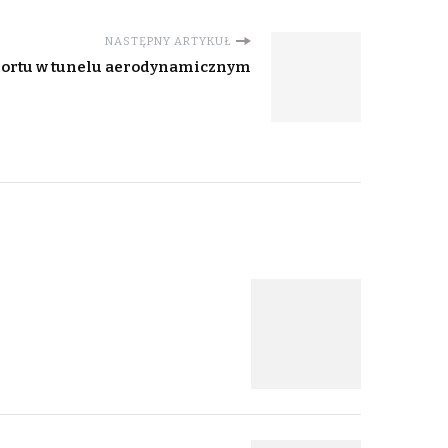
NASTĘPNY ARTYKUŁ
portu w tunelu aerodynamicznym