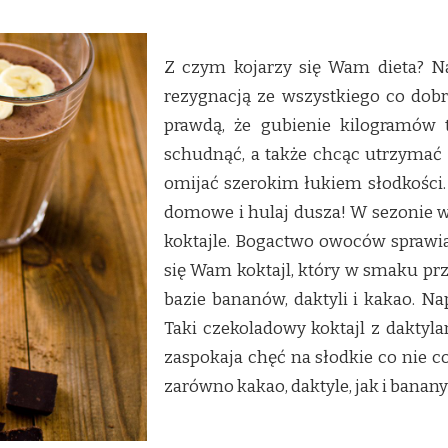
Z czym kojarzy się Wam dieta? N
rezygnacją ze wszystkiego co dobre
prawdą, że gubienie kilogramów t
schudnąć, a także chcąc utrzymać s
omijać szerokim łukiem słodkości.
domowe i hulaj dusza! W sezonie w
koktajle. Bogactwo owoców sprawia
się Wam koktajl, który w smaku pr
bazie bananów, daktyli i kakao. N
Taki czekoladowy koktajl z daktyl
zaspokaja chęć na słodkie co nie co
zarówno kakao, daktyle, jak i banan