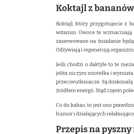
Koktajl z bananów 
Koktajl, który przygotujecie z
witamin. Owoce te wzmacniają u
zaserwowane na śniadanie będą 
Odżywiają i regenerują organizm, 
Jeśli chodzi o daktyle to te ni
jelita niczym miotełka i wymiata
przeciwutleniacze. Są doskonał
źródłem energii. Stąd często po
Co do kakao, to jest ono prawdz
humor i działających relaksująco.
Przepis na pyszny 