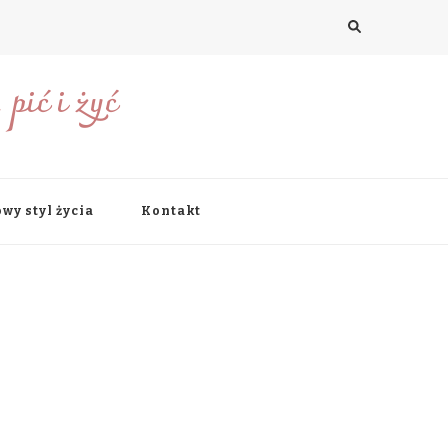
pić i żyć
wy styl życia
Kontakt