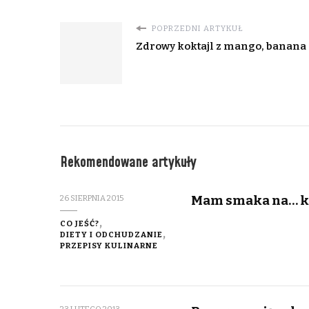
POPRZEDNI ARTYKUŁ
Zdrowy koktajl z mango, banana 
Rekomendowane artykuły
Mam smaka na… k
26 SIERPNIA 2015
CO JEŚĆ?
DIETY I ODCHUDZANIE
PRZEPISY KULINARNE