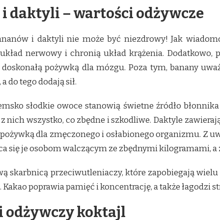
i daktyli – wartości odżywcze
 bananów i daktyli nie może być niezdrowy! Jak wiadom
kład nerwowy i chronią układ krążenia. Dodatkowo, po
doskonałą pożywką dla mózgu. Poza tym, banany uważan
a do tego dodają sił.
eziemsko słodkie owoce stanowią świetne źródło błonni
 z nich wszystko, co zbędne i szkodliwe. Daktyle zawieraj
ą pożywką dla zmęczonego i osłabionego organizmu. Z u
leca się je osobom walczącym ze zbędnymi kilogramami,
iwą skarbnicą przeciwutleniaczy, które zapobiegają wiel
 Kakao poprawia pamięć i koncentrację, a także łagodzi str
i odżywczy koktajl