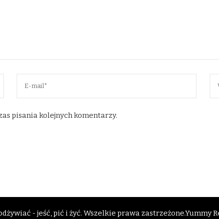
zas pisania kolejnych komentarzy.
dżywiać - jeść, pić i żyć
. Wszelkie prawa zastrzeżone.
Yummy Re