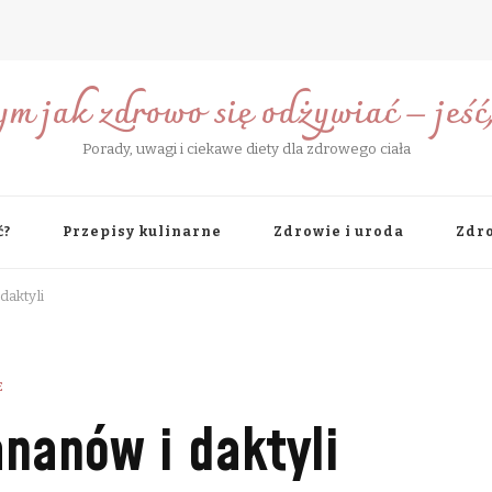
ym jak zdrowo się odżywiać – jeść, 
Porady, uwagi i ciekawe diety dla zdrowego ciała
ć?
Przepisy kulinarne
Zdrowie i uroda
Zdro
daktyli
E
ananów i daktyli