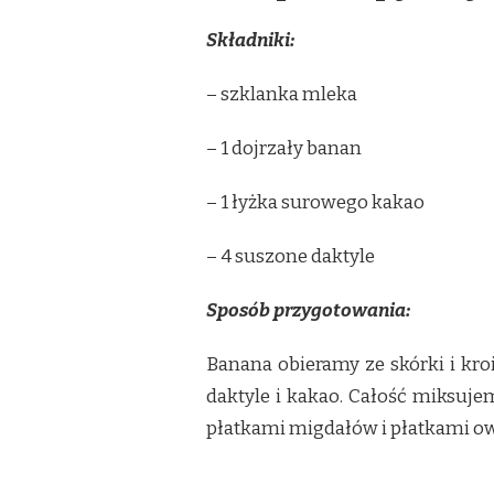
Składniki:
– szklanka mleka
– 1 dojrzały banan
– 1 łyżka surowego kakao
– 4 suszone daktyle
Sposób przygotowania:
Banana obieramy ze skórki i kr
daktyle i kakao. Całość miksuje
płatkami migdałów i płatkami o